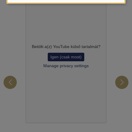
Betölti a(z)
YouTube
külső tartalmát?
Igen (csak most)
Manage privacy settings