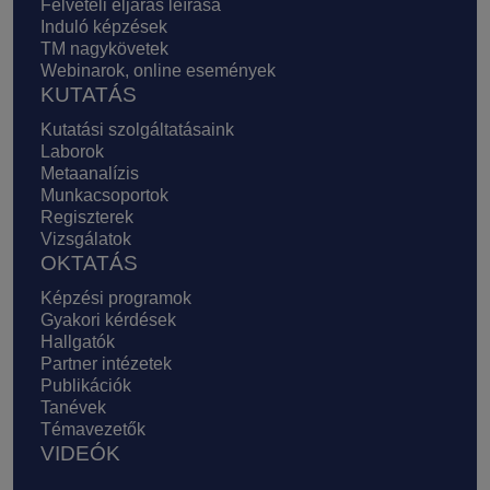
Felvételi eljárás leírása
Induló képzések
TM nagykövetek
Webinarok, online események
KUTATÁS
Kutatási szolgáltatásaink
Laborok
Metaanalízis
Munkacsoportok
Regiszterek
Vizsgálatok
OKTATÁS
Képzési programok
Gyakori kérdések
Hallgatók
Partner intézetek
Publikációk
Tanévek
Témavezetők
VIDEÓK