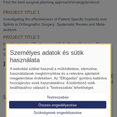
Find the best surgical planning approach/strategy/protocol.
PROJECT TITLE 1
Investigating the effectiveness of Patient-Specific Implants over
Splints in Orthognathic Surgery: Systematic Review and Meta-
analysis.
PROJECT TITLE 2
Investigating the Effectiveness of Fully Digital Occlusion Planning
over Physical Dental Model Approach in Orthognathic Surgery:
Személyes adatok és sütik
Systematic Review and Meta-analysis
használata
Publications
A weboldal sütiket használ a működtetése, elemzése,
használatának megkönnyítése és a releváns ajánlatok
Splintless approach improves surgical accuracy in Le F
megjelenítése érdekében. Az "Elfogadás" gombra kattintva
ort I osteotomies: a systematic review and meta-analysi
hozzájárulsz ezek használatához. A különböző sütik
s
-
IF:
3.100,
Quality:
Q1,
Journal:
Front Oral Health
beállításához válaszd a ’Testreszabás’ lehetőséget.
Student of the month, April 2025
Testreszabás
Összes engedélyezése
Szükségesek engedélyezése