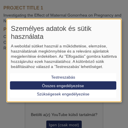
PROJECT TITLE 1
Investigating the Effect of Maternal Gonorrhea on Pregnancy and
Neonatal Outcomes: A Systematic Review and Meta-analysis
Személyes adatok és sütik
PROJECT TITLE 2
használata
Comparing the Efficacy and Safety of Antibiotic Regimens for
Chlamydia trachomatis Infection During Pregnancy: A Systematic
A weboldal sütiket használ a működtetése, elemzése,
Review and Meta-analysis
használatának megkönnyítése és a releváns ajánlatok
megjelenítése érdekében. Az "Elfogadás" gombra kattintva
hozzájárulsz ezek használatához. A különböző sütik
beállításához válaszd a ’Testreszabás’ lehetőséget.
Testreszabás
Összes engedélyezése
Szükségesek engedélyezése
Betölti a(z)
YouTube
külső tartalmát?
Igen (csak most)