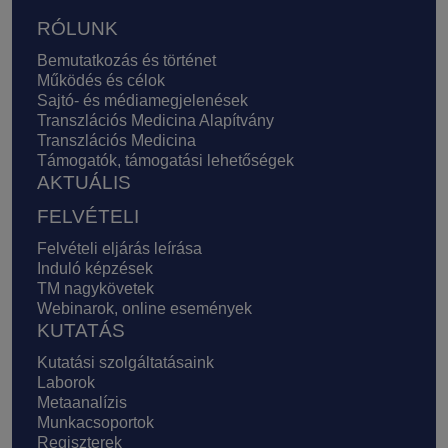
Lábléc
RÓLUNK
Bemutatkozás és történet
Működés és célok
Sajtó- és médiamegjelenések
Transzlációs Medicina Alapítvány
Transzlációs Medicina
Támogatók, támogatási lehetőségek
AKTUÁLIS
FELVÉTELI
Felvételi eljárás leírása
Induló képzések
TM nagykövetek
Webinarok, online események
KUTATÁS
Kutatási szolgáltatásaink
Laborok
Metaanalízis
Munkacsoportok
Regiszterek