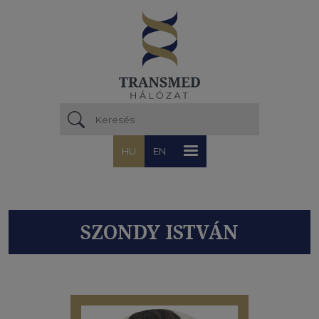
Ugrás a tartalomra
HU
EN
SZONDY ISTVÁN