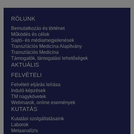
Lábléc
RÓLUNK
Bemutatkozás és történet
Működés és célok
Sajtó- és médiamegjelenések
Transzlációs Medicina Alapítvány
Transzlációs Medicina
Támogatók, támogatási lehetőségek
AKTUÁLIS
FELVÉTELI
Felvételi eljárás leírása
Induló képzések
TM nagykövetek
Webinarok, online események
KUTATÁS
Kutatási szolgáltatásaink
Laborok
Metaanalízis