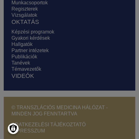
Munkacsoportok
Regiszterek
Vizsgálatok
OKTATÁS
Képzési programok
Gyakori kérdések
Hallgatók
Partner intézetek
Publikációk
Tanévek
Témavezetők
VIDEÓK
© TRANSZLÁCIÓS MEDICINA HÁLÓZAT -
MINDEN JOG FENNTARTVA
Footer - Copyright menu
ADATKEZELÉSI TÁJÉKOZTATÓ
IMPRESSZUM