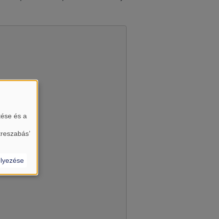
tése és a
almát?
treszabás’
lyezése