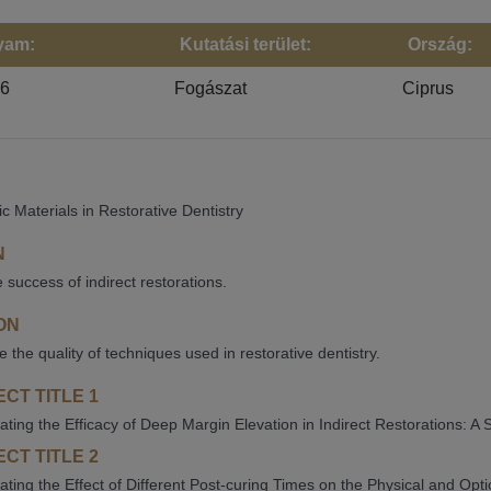
yam:
Kutatási terület:
Ország:
26
Fogászat
Ciprus
ic Materials in Restorative Dentistry
N
e success of indirect restorations.
ON
 the quality of techniques used in restorative dentistry.
CT TITLE 1
gating the Efficacy of Deep Margin Elevation in Indirect Restorations:
CT TITLE 2
gating the Effect of Different Post-curing Times on the Physical and Opt