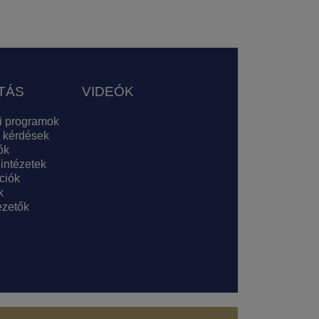
TÁS
VIDEÓK
i programok
 kérdések
ók
 intézetek
ciók
k
zetők