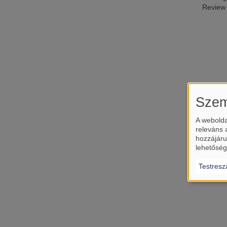
Review
Szem
A webolda
releváns 
hozzájáru
lehetőség
Testresz