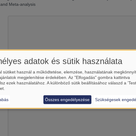
 and Meta-analysis
élyes adatok és sütik használata
l sütiket használ a működtetése, elemzése, használatának megkönnyí
Betölti a(z)
YouTube
külső tart
ajánlatok megjelenítése érdekében. Az "Elfogadás" gombra kattintva
lsz ezek használatához. A különböző sütik beállításához válaszd a ’Tes
Igen (csak most)
et.
Manage privacy settings
abás
Összes engedélyezése
Szükségesek engedé