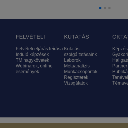
FELVÉTELI
KUTATÁS
OKTA
Felvételi eljárás leírása
Kutatási
Képzés
Induló képzések
szolgáltatásaink
Gyakori
TM nagykövetek
Laborok
Hallgat
Webinarok, online
Metaanalízis
Partner
események
Munkacsoportok
Publiká
Regiszterek
Tanéve
Vizsgálatok
Témave