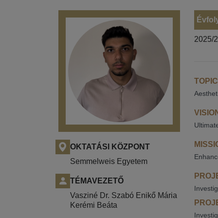
Évfol
2025/
TOPIC
Aesthet
VISIO
Ultimat
MISSI
OKTATÁSI KÖZPONT
Enhance
Semmelweis Egyetem
PROJE
TÉMAVEZETŐ
Investi
Vasziné Dr. Szabó Enikő Mária
PROJE
Kerémi Beáta
Investi