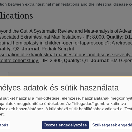
tion between extraintestinal manifestations and the intestinal disease co
lications
yond the Gut: A Systematic Review and Meta-analysis of Adva
ssociated Extraintestinal Manifestations
-
IF:
8.000,
Quality:
D1
guinal hernioplasty in children-open or laparoscopic?: A retrosp
ality:
Q2,
Journal:
Pediatr Surg Int
sociation of extraintestinal manifestations and disease severity
icentre cohort study
–
IF:
2.900,
Quality:
Q1,
Journal:
BMJ Open 
élyes adatok és sütik használata
l sütiket használ a működtetése, elemzése, használatának megkönnyí
ajánlatok megjelenítése érdekében. Az "Elfogadás" gombra kattintva
lsz ezek használatához. A különböző sütik beállításához válaszd a ’Tes
et.
abás
Összes engedélyezése
Szükségesek engedé
Betölti a(z)
YouTube
külső tart