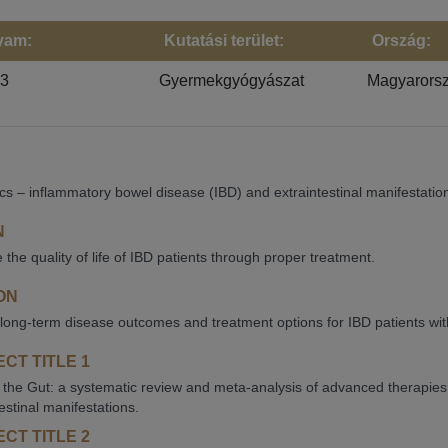
yam:
Kutatási terület:
Ország:
23
Gyermekgyógyászat
Magyarors
ics – inflammatory bowel disease (IBD) and extraintestinal manifestatio
N
 the quality of life of IBD patients through proper treatment.
ON
long-term disease outcomes and treatment options for IBD patients with
CT TITLE 1
the Gut: a systematic review and meta-analysis of advanced therapies
estinal manifestations.
CT TITLE 2