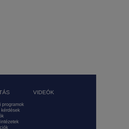
TÁS
VIDEÓK
i programok
 kérdések
ók
 intézetek
ciók