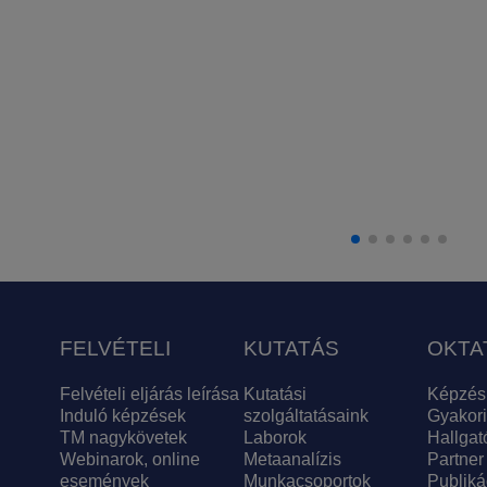
FELVÉTELI
KUTATÁS
OKTA
Felvételi eljárás leírása
Kutatási
Képzés
Induló képzések
szolgáltatásaink
Gyakori
TM nagykövetek
Laborok
Hallgat
Webinarok, online
Metaanalízis
Partner
események
Munkacsoportok
Publiká