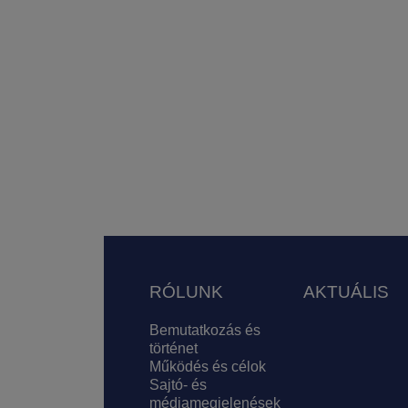
Lábléc
RÓLUNK
AKTUÁLIS
Bemutatkozás és
történet
Működés és célok
Sajtó- és
médiamegjelenések