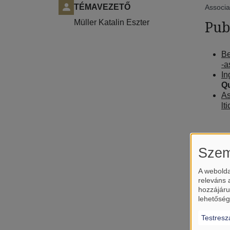
TÉMAVEZETŐ
Associa
Müller Katalin Eszter
Pub
Be
-a
In
Qu
As
lt
Szem
A webolda
releváns 
hozzájáru
lehetőség
Testresz