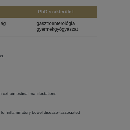
PhD szakterület:
zág
gasztroenterológia
gyermekgyógyászat
ns.
 extraintestinal manifestations.
 for inflammatory bowel disease–associated