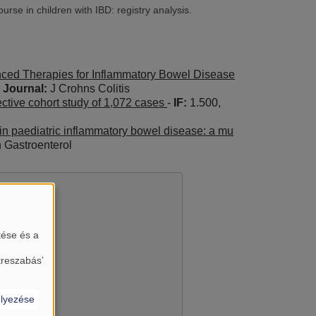
urse in children with IBD: registry analysis.
nced Therapies for Inflammatory Bowel Disease
,
Journal:
J Crohns Colitis
ective cohort study of 1,072 cases
-
IF:
1.500,
 in paediatric inflammatory bowel disease: a mu
Gastroenterol
tése és a
treszabás’
lyezése
almát?