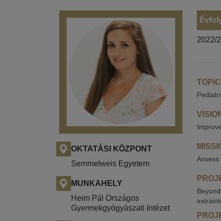
Évfol
2022/
TOPIC
Pediatr
VISIO
Improve
MISSI
OKTATÁSI KÖZPONT
Assess 
Semmelweis Egyetem
PROJE
MUNKAHELY
Beyond 
Heim Pál Országos
extraint
Gyermekgyógyászati Intézet
PROJE