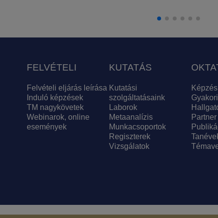
FELVÉTELI
KUTATÁS
OKTA
Felvételi eljárás leírása
Kutatási
Képzés
Induló képzések
szolgáltatásaink
Gyakori
TM nagykövetek
Laborok
Hallgat
Webinarok, online
Metaanalízis
Partner
események
Munkacsoportok
Publiká
Regiszterek
Tanéve
Vizsgálatok
Témave