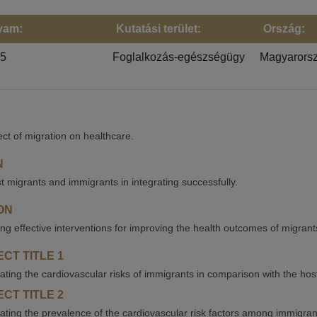
yam:
Kutatási terület:
Ország:
25
Foglalkozás-egészségügy
Magyarors
ect of migration on healthcare.
N
st migrants and immigrants in integrating successfully.
ON
ying effective interventions for improving the health outcomes of migran
CT TITLE 1
gating the cardiovascular risks of immigrants in comparison with the ho
CT TITLE 2
gating the prevalence of the cardiovascular risk factors among immigrant