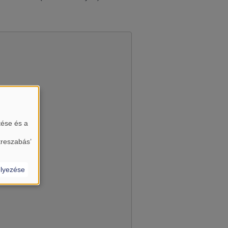
tése és a
almát?
treszabás’
lyezése