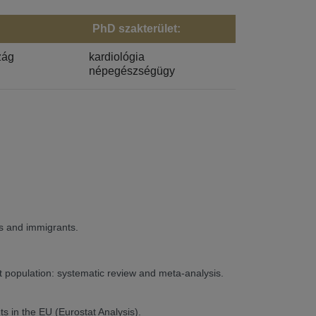
PhD szakterület:
zág
kardiológia
népegészségügy
ts and immigrants.
st population: systematic review and meta-analysis.
s in the EU (Eurostat Analysis).