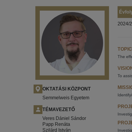
Évfol
2024/
TOPIC
The eff
VISIO
To assi
MISSI
OKTATÁSI KÖZPONT
Identif
Semmelweis Egyetem
PROJE
TÉMAVEZETŐ
Investi
Veres Dániel Sándor
PROJE
Papp Renáta
Szilárd István
Investi