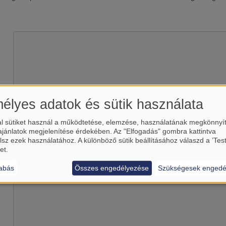
élyes adatok és sütik használata
l sütiket használ a működtetése, elemzése, használatának megkönnyí
Betölti a(z)
YouTube
külső tart
ajánlatok megjelenítése érdekében. Az "Elfogadás" gombra kattintva
lsz ezek használatához. A különböző sütik beállításához válaszd a ’Tes
Igen (csak most)
et.
Manage privacy settings
abás
Összes engedélyezése
Szükségesek engedé