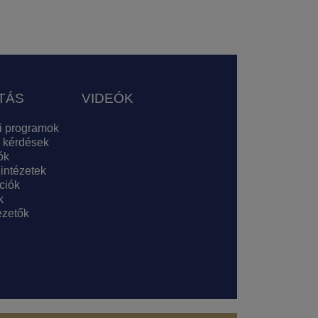
TÁS
VIDEÓK
i programok
 kérdések
ók
 intézetek
ciók
k
zetők