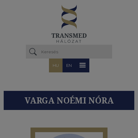
Ugrás a tartalomra
HU
EN
VARGA NOÉMI NÓRA