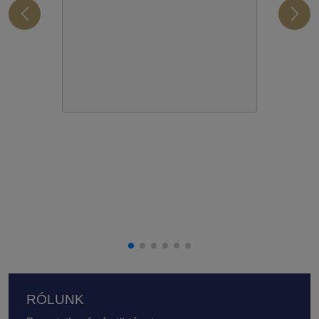
Lábléc
RÓLUNK