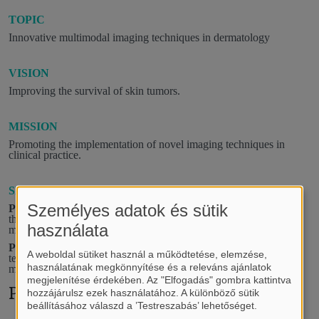
TOPIC
Innovative multimodal imaging techniques in dermatology
VISION
Improving the survival of skin tumors.
MISSION
Promoting the implementation of novel imaging techniques in
clinical practice.
SPECIFIC GOALS
Személyes adatok és sütik
PROJECT 1:
Comparing the efficacy of imaging modalities for
the diagnosis of malignant melanoma: A systematic review and
használata
meta-analysis.
PROJECT 2:
Comparing the diagnostic accuracy of imaging
A weboldal sütiket használ a működtetése, elemzése,
techniques for assessing Breslow thickness in malignant
használatának megkönnyítése és a releváns ajánlatok
melanoma: a systematic review and meta-analysis.
megjelenítése érdekében. Az "Elfogadás" gombra kattintva
Publications
hozzájárulsz ezek használatához. A különböző sütik
beállításához válaszd a ’Testreszabás’ lehetőséget.