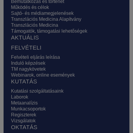
Bemutatkozás és történet
Működés és célok
Sajtó- és médiamegjelenések
Transzlációs Medicina Alapítvány
Transzlációs Medicina
Támogatók, támogatási lehetőségek
AKTUÁLIS
FELVÉTELI
Felvételi eljárás leírása
Induló képzések
TM nagykövetek
Webinarok, online események
KUTATÁS
Kutatási szolgáltatásaink
Laborok
Metaanalízis
Munkacsoportok
Regiszterek
Vizsgálatok
OKTATÁS