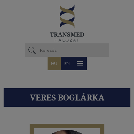
Ugrás a tartalomra
HU
EN
VERES BOGLÁRKA