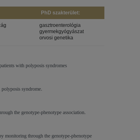
PhD szakterület:
zág
gasztroenterológia
gyermekgyógyászat
orvosi genetika
 patients with polyposis syndromes
th polyposis syndrome.
hrough the genotype-phenotype association.
by monitoring through the genotype-phenotype