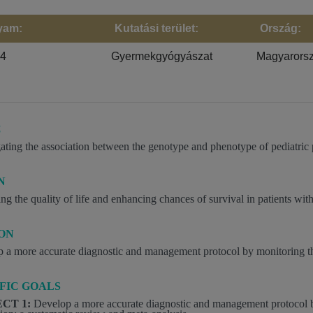
yam:
Kutatási terület:
Ország:
24
Gyermekgyógyászat
Magyarors
C
gating the association between the genotype and phenotype of pediatric
N
ng the quality of life and enhancing chances of survival in patients wi
ION
 a more accurate diagnostic and management protocol by monitoring t
FIC GOALS
CT 1:
Develop a more accurate diagnostic and management protocol 