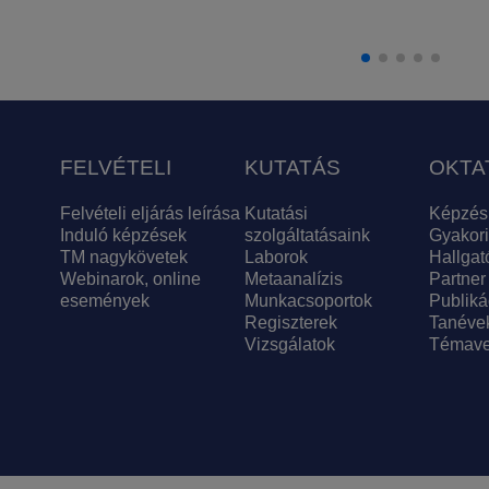
FELVÉTELI
KUTATÁS
OKTA
Felvételi eljárás leírása
Kutatási
Képzés
Induló képzések
szolgáltatásaink
Gyakori
TM nagykövetek
Laborok
Hallgat
Webinarok, online
Metaanalízis
Partner
események
Munkacsoportok
Publiká
Regiszterek
Tanéve
Vizsgálatok
Témave