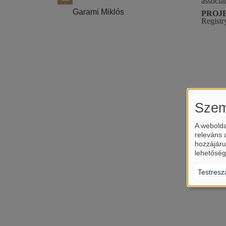
associa
Garami Miklós
PROJE
Registr
Szem
A webolda
releváns 
hozzájáru
lehetőség
Testresz