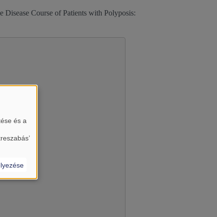
 Disease Course of Patients with Polyposis:
tése és a
almát?
treszabás’
lyezése