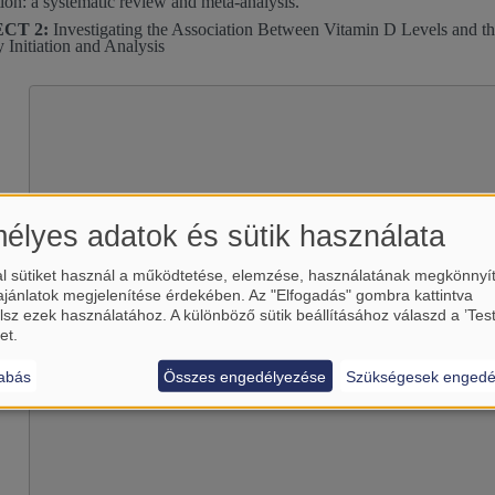
tion: a systematic review and meta-analysis.
CT 2:
Investigating the Association Between Vitamin D Levels and the
y Initiation and Analysis
élyes adatok és sütik használata
l sütiket használ a működtetése, elemzése, használatának megkönnyí
ajánlatok megjelenítése érdekében. Az "Elfogadás" gombra kattintva
Betölti a(z)
YouTube
külső tart
lsz ezek használatához. A különböző sütik beállításához válaszd a ’Tes
et.
Igen (csak most)
Manage privacy settings
abás
Összes engedélyezése
Szükségesek engedé