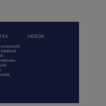
TÁS
VIDEÓK
i programok
 kérdések
ók
 intézetek
ciók
k
zetők