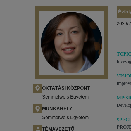
Évfol
2023/
TOPI
Investi
VISIO
Improvi
OKTATÁSI KÖZPONT
Semmelweis Egyetem
MISS
Develop
MUNKAHELY
Semmelweis Egyetem
SPECI
PROJE
TÉMAVEZETŐ