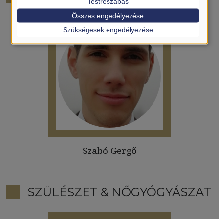
Testreszabás
Összes engedélyezése
Szükségesek engedélyezése
Szabó Gergő
SZÜLÉSZET & NŐGYÓGYÁSZAT