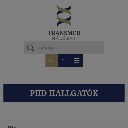
Ugrás a tartalomra
HU
EN
PHD HALLGATÓK