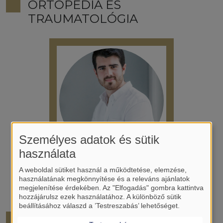
ORTOPÉDIA ÉS
TRAUMATOLÓGIA
Személyes adatok és sütik
használata
A weboldal sütiket használ a működtetése, elemzése,
Nemes Nándor József
használatának megkönnyítése és a releváns ajánlatok
megjelenítése érdekében. Az "Elfogadás" gombra kattintva
hozzájárulsz ezek használatához. A különböző sütik
beállításához válaszd a ’Testreszabás’ lehetőséget.
SÜRGŐSSÉGI ORVOSLÁS