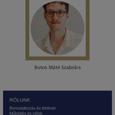
Botos Máté Szabolcs
Lábléc
RÓLUNK
Bemutatkozás és történet
Működés és célok