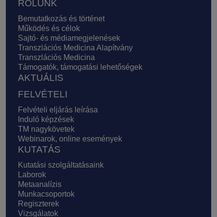
Lábléc
RÓLUNK
Bemutatkozás és történet
Működés és célok
Sajtó- és médiamegjelenések
Transzlációs Medicina Alapítvány
Transzlációs Medicina
Támogatók, támogatási lehetőségek
AKTUÁLIS
FELVÉTELI
Felvételi eljárás leírása
Induló képzések
TM nagykövetek
Webinarok, online események
KUTATÁS
Kutatási szolgáltatásaink
Laborok
Metaanalízis
Munkacsoportok
Regiszterek
Vizsgálatok