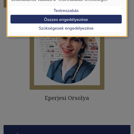
GASZTROENTEROLÓGIA
Testreszabás
Összes engedélyezése
Szükségesek engedélyezése
Eperjesi Orsolya