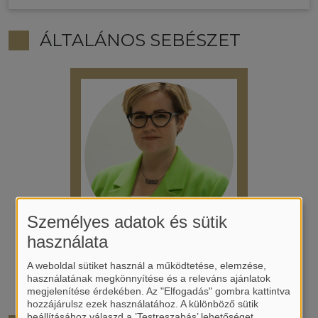
ÁLTALÁNOS SEBÉSZET
Személyes adatok és sütik
használata
Kávási Sarolta
A weboldal sütiket használ a működtetése, elemzése,
használatának megkönnyítése és a releváns ajánlatok
megjelenítése érdekében. Az "Elfogadás" gombra kattintva
hozzájárulsz ezek használatához. A különböző sütik
beállításához válaszd a ’Testreszabás’ lehetőséget.