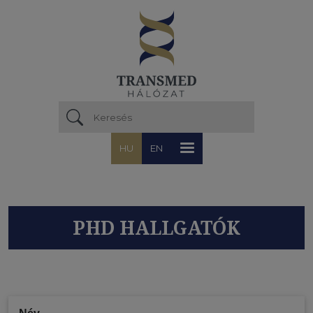
Ugrás a tartalomra
HU
EN
PHD HALLGATÓK