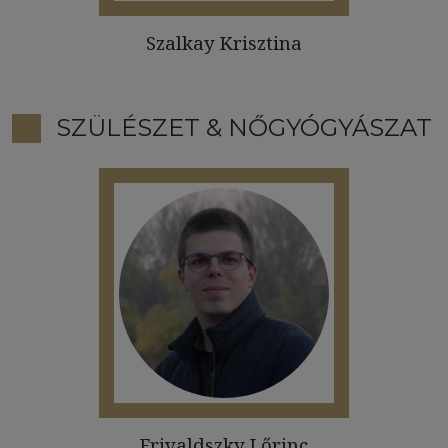
Szalkay Krisztina
SZÜLÉSZET & NŐGYÓGYÁSZAT
Frivaldszky Lőrinc