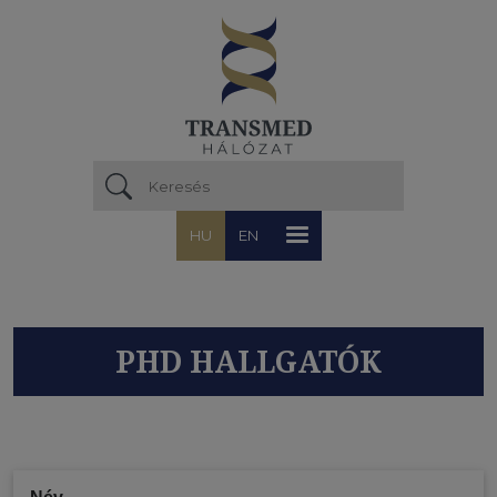
Ugrás a tartalomra
HU
EN
PHD HALLGATÓK