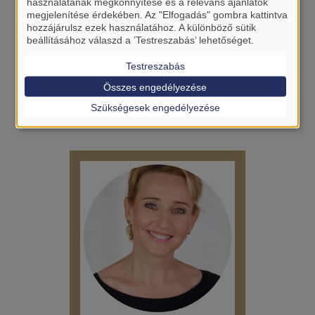
használatának megkönnyítése és a releváns ajánlatok
megjelenítése érdekében. Az "Elfogadás" gombra kattintva
hozzájárulsz ezek használatához. A különböző sütik
beállításához válaszd a ’Testreszabás’ lehetőséget.
Testreszabás
Összes engedélyezése
Lőrincz-Molnár Tímea
Szükségesek engedélyezése