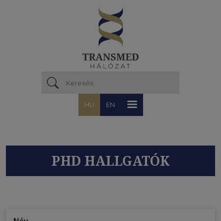
Ugrás a tartalomra
HU
EN
PHD HALLGATÓK