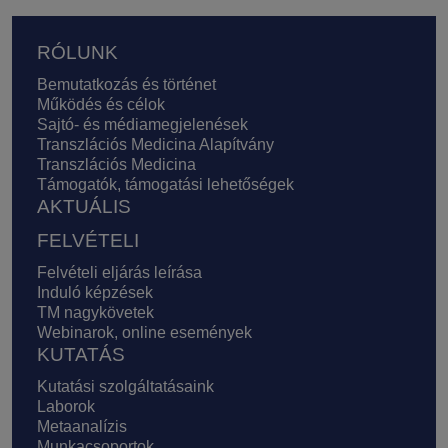
Lábléc
RÓLUNK
Bemutatkozás és történet
Működés és célok
Sajtó- és médiamegjelenések
Transzlációs Medicina Alapítvány
Transzlációs Medicina
Támogatók, támogatási lehetőségek
AKTUÁLIS
FELVÉTELI
Felvételi eljárás leírása
Induló képzések
TM nagykövetek
Webinarok, online események
KUTATÁS
Kutatási szolgáltatásaink
Laborok
Metaanalízis
Munkacsoportok