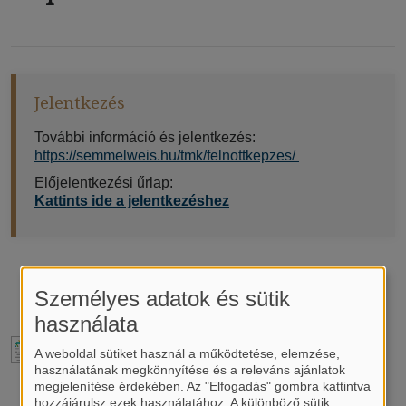
Jelentkezés
További információ és jelentkezés:
https://semmelweis.hu/tmk/felnottkepzes/
Előjelentkezési űrlap:
Kattints ide a jelentkezéshez
Személyes adatok és sütik
Előjelentkezem most
használata
Supervisor's Masterclass Program 26/27
A weboldal sütiket használ a működtetése, elemzése,
használatának megkönnyítése és a releváns ajánlatok
megjelenítése érdekében. Az "Elfogadás" gombra kattintva
hozzájárulsz ezek használatához. A különböző sütik