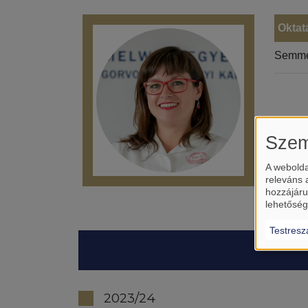
Oktat
Semme
Szem
A webolda
releváns 
hozzájáru
lehetőség
Testresz
2023/24