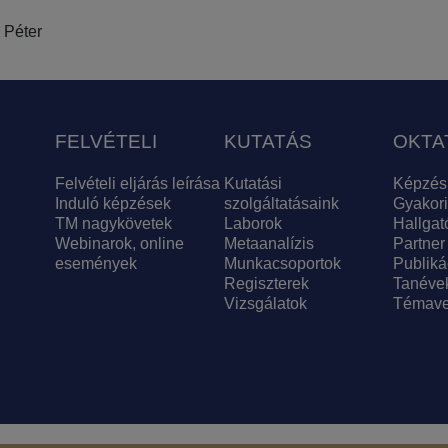
 Péter
FELVÉTELI
KUTATÁS
OKTA
Felvételi eljárás leírása
Kutatási
Képzés
Induló képzések
szolgáltatásaink
Gyakori
TM nagykövetek
Laborok
Hallgat
Webinarok, online
Metaanalízis
Partner
események
Munkacsoportok
Publiká
Regiszterek
Tanéve
Vizsgálatok
Témave