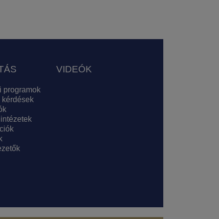
TÁS
VIDEÓK
i programok
 kérdések
ók
 intézetek
ciók
k
zetők