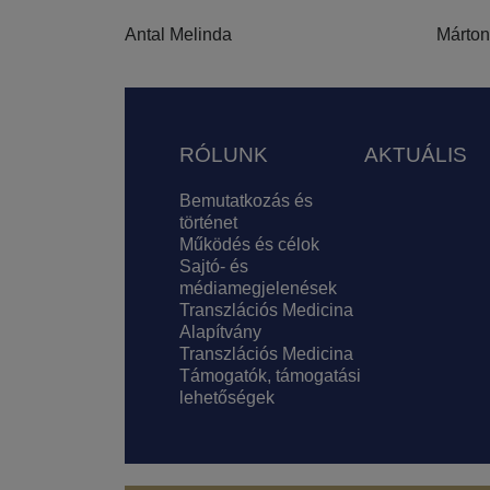
Antal Melinda
Márton
Lábléc
RÓLUNK
AKTUÁLIS
Bemutatkozás és
történet
Működés és célok
Sajtó- és
médiamegjelenések
Transzlációs Medicina
Alapítvány
Transzlációs Medicina
Támogatók, támogatási
lehetőségek