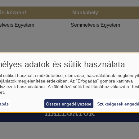
ási központ:
Munkahely:
lweis Egyetem
Semmelweis Egyetem
élyes adatok és sütik használata
l sütiket használ a működtetése, elemzése, használatának megkönnyí
ajánlatok megjelenítése érdekében. Az "Elfogadás" gombra kattintva
lsz ezek használatához. A különböző sütik beállításához válaszd a ’Tes
et.
abás
Összes engedélyezése
Szükségesek engedé
HALLGATÓK