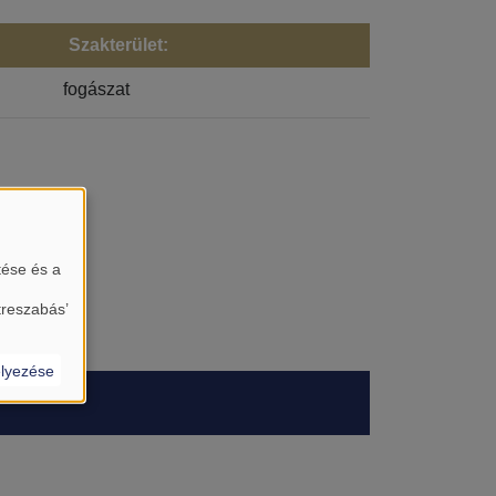
Szakterület:
fogászat
tése és a
treszabás’
lyezése