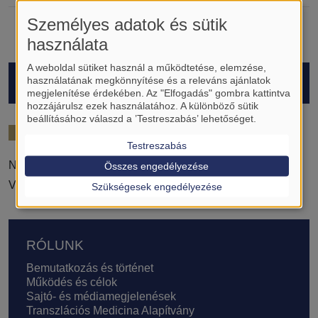
Személyes adatok és sütik
használata
A weboldal sütiket használ a működtetése, elemzése,
HALLGATÓK
használatának megkönnyítése és a releváns ajánlatok
megjelenítése érdekében. Az "Elfogadás" gombra kattintva
hozzájárulsz ezek használatához. A különböző sütik
beállításához válaszd a ’Testreszabás’ lehetőséget.
2021/22
Testreszabás
Németh Anna
Összes engedélyezése
Vitai Viktória
Szükségesek engedélyezése
Lábléc
RÓLUNK
Bemutatkozás és történet
Működés és célok
Sajtó- és médiamegjelenések
Transzlációs Medicina Alapítvány