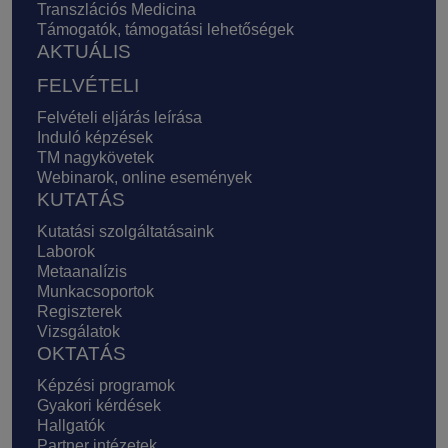
Transzlációs Medicina
Támogatók, támogatási lehetőségek
AKTUÁLIS
FELVÉTELI
Felvételi eljárás leírása
Induló képzések
TM nagykövetek
Webinarok, online események
KUTATÁS
Kutatási szolgáltatásaink
Laborok
Metaanalízis
Munkacsoportok
Regiszterek
Vizsgálatok
OKTATÁS
Képzési programok
Gyakori kérdések
Hallgatók
Partner intézetek