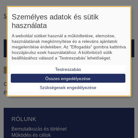
Supervisor of the month, February 2025
Személyes adatok és sütik
használata
A weboldal sütiket használ a működtetése, elemzése,
használatának megkönnyítése és a releváns ajánlatok
HALLGATÓK
megjelenítése érdekében. Az "Elfogadás" gombra kattintva
hozzájárulsz ezek használatához. A különböző sütik
beállításához válaszd a ’Testreszabás’ lehetőséget.
2024/25
Testreszabás
Összes engedélyezése
Orbán Sándor
Szükségesek engedélyezése
Piri Melinda
Lábléc
RÓLUNK
Bemutatkozás és történet
Működés és célok