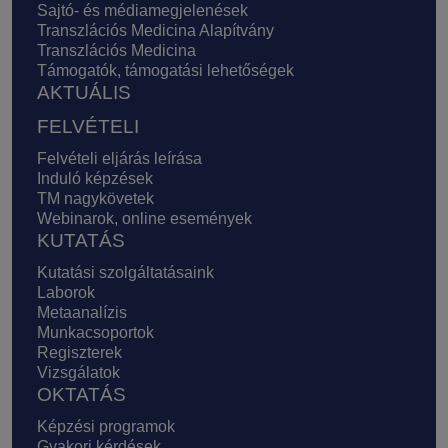
Sajtó- és médiamegjelenések
Transzlációs Medicina Alapítvány
Transzlációs Medicina
Támogatók, támogatási lehetőségek
AKTUÁLIS
FELVÉTELI
Felvételi eljárás leírása
Induló képzések
TM nagykövetek
Webinarok, online események
KUTATÁS
Kutatási szolgáltatásaink
Laborok
Metaanalízis
Munkacsoportok
Regiszterek
Vizsgálatok
OKTATÁS
Képzési programok
Gyakori kérdések