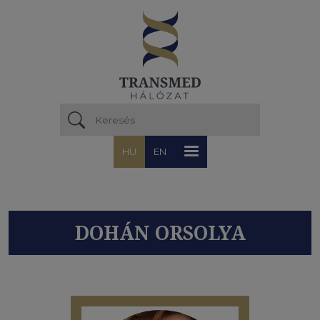
Ugrás a tartalomra
HU
EN
DOHÁN ORSOLYA