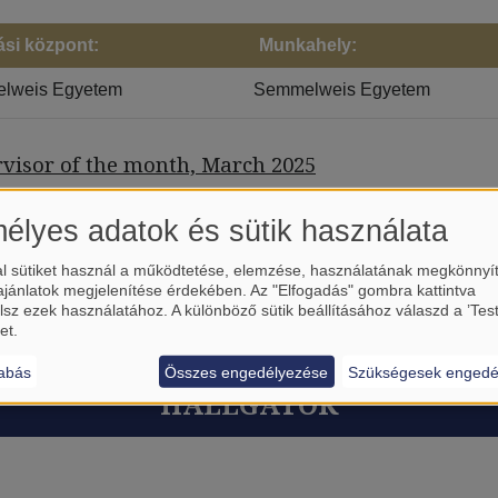
ási központ:
Munkahely:
lweis Egyetem
Semmelweis Egyetem
visor of the month, March 2025
élyes adatok és sütik használata
l sütiket használ a működtetése, elemzése, használatának megkönnyí
ajánlatok megjelenítése érdekében. Az "Elfogadás" gombra kattintva
lsz ezek használatához. A különböző sütik beállításához válaszd a ’Tes
et.
abás
Összes engedélyezése
Szükségesek engedé
HALLGATÓK