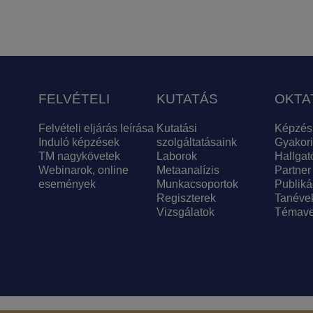
FELVÉTELI
KUTATÁS
OKTA
Felvételi eljárás leírása
Kutatási
Képzés
Induló képzések
szolgáltatásaink
Gyakori
TM nagykövetek
Laborok
Hallgat
Webinarok, online
Metaanalízis
Partner
események
Munkacsoportok
Publiká
Regiszterek
Tanéve
Vizsgálatok
Témave