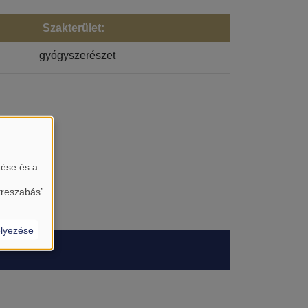
Szakterület:
gyógyszerészet
tése és a
treszabás’
lyezése