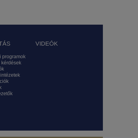
TÁS
VIDEÓK
i programok
 kérdések
ók
 intézetek
ciók
k
zetők