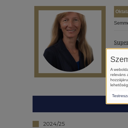
Oktat
Semme
Super
Szem
A webolda
releváns 
hozzájáru
lehetőség
Testresz
2024/25