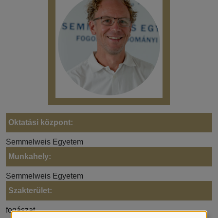
Oktatási központ:
Semmelweis Egyetem
Munkahely:
Semmelweis Egyetem
Szakterület:
fogászat