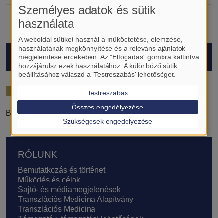
Személyes adatok és sütik
használata
A weboldal sütiket használ a működtetése, elemzése,
használatának megkönnyítése és a releváns ajánlatok
HALLGATÓK
megjelenítése érdekében. Az "Elfogadás" gombra kattintva
hozzájárulsz ezek használatához. A különböző sütik
beállításához válaszd a ’Testreszabás’ lehetőséget.
2024/25
Testreszabás
Összes engedélyezése
Badacsonyi-Német Dorottya
Szükségesek engedélyezése
Lábléc
RÓLUNK
Bemutatkozás és történet
Működés és célok
Sajtó- és médiamegjelenések
Transzlációs Medicina Alapítvány
Transzlációs Medicina