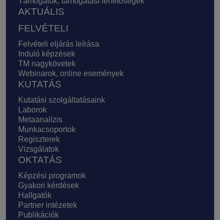
Támogatók, támogatási lehetőségek
AKTUÁLIS
FELVÉTELI
Felvételi eljárás leírása
Induló képzések
TM nagykövetek
Webinarok, online események
KUTATÁS
Kutatási szolgáltatásaink
Laborok
Metaanalízis
Munkacsoportok
Regiszterek
Vizsgálatok
OKTATÁS
Képzési programok
Gyakori kérdések
Hallgatók
Partner intézetek
Publikációk