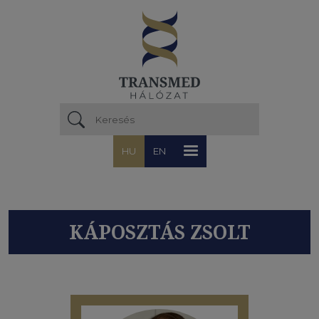
Ugrás a tartalomra
HU
EN
KÁPOSZTÁS ZSOLT