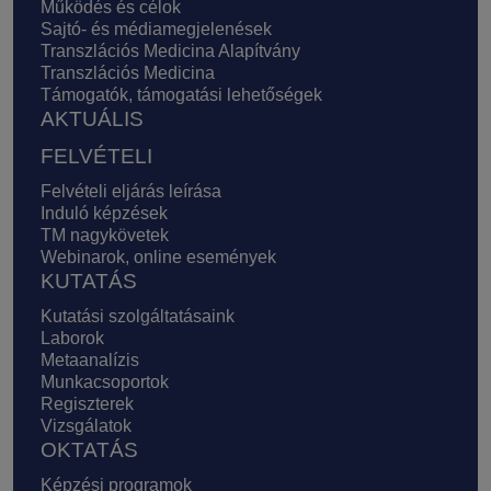
Működés és célok
Sajtó- és médiamegjelenések
Transzlációs Medicina Alapítvány
Transzlációs Medicina
Támogatók, támogatási lehetőségek
AKTUÁLIS
FELVÉTELI
Felvételi eljárás leírása
Induló képzések
TM nagykövetek
Webinarok, online események
KUTATÁS
Kutatási szolgáltatásaink
Laborok
Metaanalízis
Munkacsoportok
Regiszterek
Vizsgálatok
OKTATÁS
Képzési programok