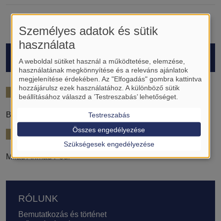
Személyes adatok és sütik
használata
HALLGATÓK
A weboldal sütiket használ a működtetése, elemzése,
használatának megkönnyítése és a releváns ajánlatok
megjelenítése érdekében. Az "Elfogadás" gombra kattintva
hozzájárulsz ezek használatához. A különböző sütik
2024/25
beállításához válaszd a ’Testreszabás’ lehetőséget.
Balla Vivien Szilvia
Testreszabás
Összes engedélyezése
2025/26
Szükségesek engedélyezése
Milad Ahmad Pour
Lábléc
RÓLUNK
Bemutatkozás és történet