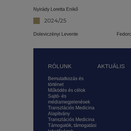
Nyirády Loretta Enikő
2024/25
Doleviczényi Levente
Fedorc
Lábléc
RÓLUNK
AKTUÁLIS
Bemutatkozás és
történet
Működés és célok
Sajtó- és
médiamegjelenések
Transzlációs Medicina
Alapítvány
Transzlációs Medicina
Támogatók, támogatási