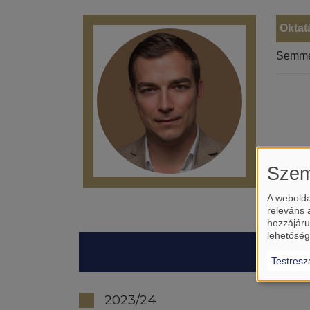
Oktat
Semme
Szem
A webolda
releváns 
hozzájáru
lehetőség
Testresz
2023/24