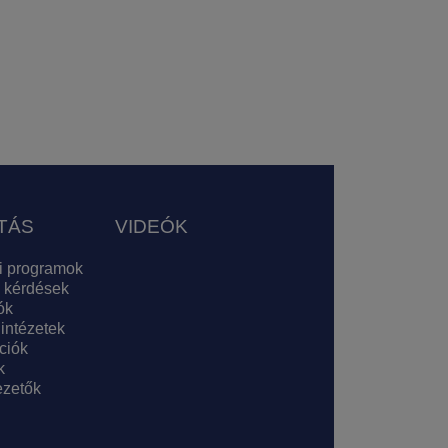
TÁS
VIDEÓK
i programok
 kérdések
ók
 intézetek
ciók
k
zetők