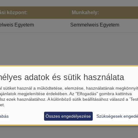
ási központ:
Munkahely:
lweis Egyetem
Semmelweis Egyetem
élyes adatok és sütik használata
l sütiket használ a működtetése, elemzése, használatának megkönnyí
ajánlatok megjelenítése érdekében. Az "Elfogadás" gombra kattintva
lsz ezek használatához. A különböző sütik beállításához válaszd a ’Tes
et.
HALLGATÓK
abás
Összes engedélyezése
Szükségesek engedé