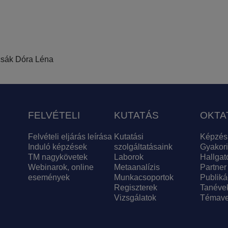
sák Dóra Léna
FELVÉTELI
KUTATÁS
OKTA
Felvételi eljárás leírása
Kutatási
Képzés
Induló képzések
szolgáltatásaink
Gyakori
TM nagykövetek
Laborok
Hallgat
Webinarok, online
Metaanalízis
Partner
események
Munkacsoportok
Publiká
Regiszterek
Tanéve
Vizsgálatok
Témave