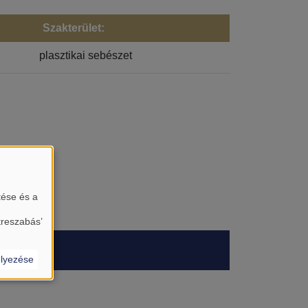
Szakterület:
plasztikai sebészet
tése és a
treszabás’
lyezése