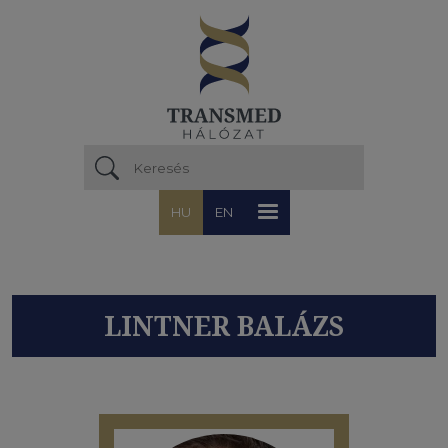
Ugrás a tartalomra
HU
EN
LINTNER BALÁZS