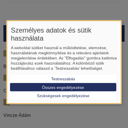
Személyes adatok és sütik
HALLGATÓK
használata
A weboldal sütiket használ a működtetése, elemzése,
2021/22
használatának megkönnyítése és a releváns ajánlatok
megjelenítése érdekében. Az "Elfogadás" gombra kattintva
hozzájárulsz ezek használatához. A különböző sütik
Baradács István
beállításához válaszd a ’Testreszabás’ lehetőséget.
2023/24
Testreszabás
Összes engedélyezése
Czébely-Lénárt András
Szükségesek engedélyezése
2024/25
Vincze Ádám