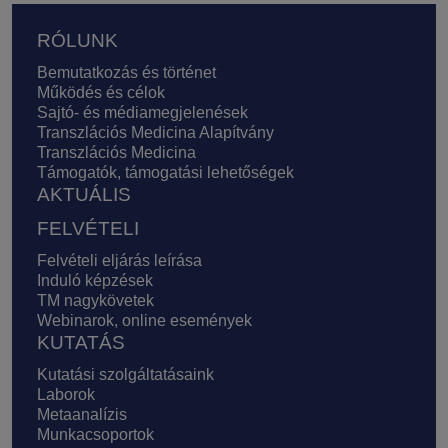
Lábléc
RÓLUNK
Bemutatkozás és történet
Működés és célok
Sajtó- és médiamegjelenések
Transzlációs Medicina Alapítvány
Transzlációs Medicina
Támogatók, támogatási lehetőségek
AKTUÁLIS
FELVÉTELI
Felvételi eljárás leírása
Induló képzések
TM nagykövetek
Webinarok, online események
KUTATÁS
Kutatási szolgáltatásaink
Laborok
Metaanalízis
Munkacsoportok