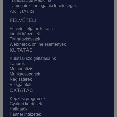
Transzlációs Medicina
Támogatók, támogatási lehetőségek
AKTUÁLIS
FELVÉTELI
Felvételi eljárás leírása
Induló képzések
TM nagykövetek
Webinarok, online események
KUTATÁS
Kutatási szolgáltatásaink
Laborok
Metaanalízis
Munkacsoportok
Regiszterek
Vizsgálatok
OKTATÁS
Képzési programok
Gyakori kérdések
Hallgatók
Partner intézetek