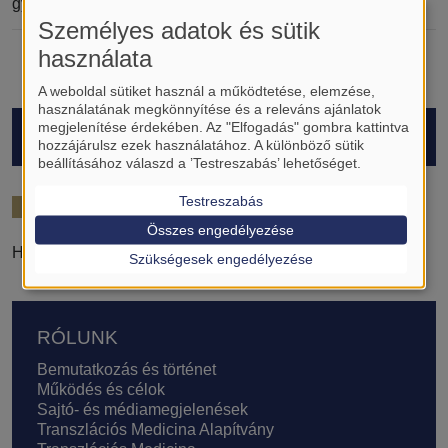
gyermekgyógyászat
Személyes adatok és sütik
használata
A weboldal sütiket használ a működtetése, elemzése,
használatának megkönnyítése és a releváns ajánlatok
megjelenítése érdekében. Az "Elfogadás" gombra kattintva
HALLGATÓK
hozzájárulsz ezek használatához. A különböző sütik
beállításához válaszd a ’Testreszabás’ lehetőséget.
Testreszabás
2024/25
Összes engedélyezése
Horváth Dávid
Szükségesek engedélyezése
Lábléc
RÓLUNK
Bemutatkozás és történet
Működés és célok
Sajtó- és médiamegjelenések
Transzlációs Medicina Alapítvány