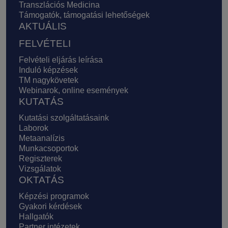
Transzlációs Medicina
Támogatók, támogatási lehetőségek
AKTUÁLIS
FELVÉTELI
Felvételi eljárás leírása
Induló képzések
TM nagykövetek
Webinarok, online események
KUTATÁS
Kutatási szolgáltatásaink
Laborok
Metaanalízis
Munkacsoportok
Regiszterek
Vizsgálatok
OKTATÁS
Képzési programok
Gyakori kérdések
Hallgatók
Partner intézetek