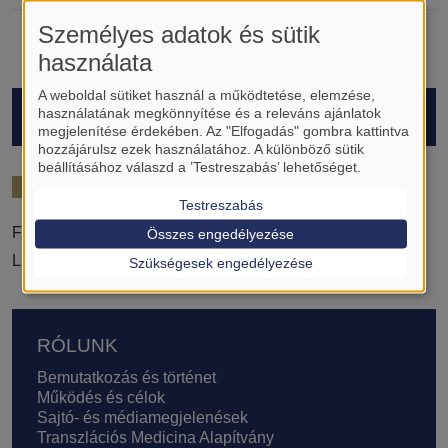
Személyes adatok és sütik
használata
A weboldal sütiket használ a működtetése, elemzése,
HALLGATÓK
használatának megkönnyítése és a releváns ajánlatok
megjelenítése érdekében. Az "Elfogadás" gombra kattintva
hozzájárulsz ezek használatához. A különböző sütik
beállításához válaszd a ’Testreszabás’ lehetőséget.
2023/24
Testreszabás
Fehér Tibor Dániel
Összes engedélyezése
Lillik Veronika
Szükségesek engedélyezése
Lábléc
RÓLUNK
Bemutatkozás és történet
Működés és célok
Sajtó- és médiamegjelenések
Transzlációs Medicina Alapítvány