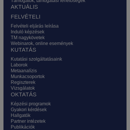
Támogatók, támogatási lehetőségek
AKTUÁLIS
FELVÉTELI
Felvételi eljárás leírása
Induló képzések
TM nagykövetek
Webinarok, online események
KUTATÁS
Kutatási szolgáltatásaink
Laborok
Metaanalízis
Munkacsoportok
Regiszterek
Vizsgálatok
OKTATÁS
Képzési programok
Gyakori kérdések
Hallgatók
Partner intézetek
Publikációk