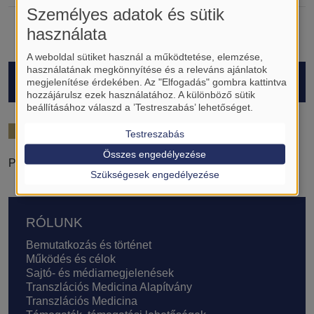
Személyes adatok és sütik
használata
A weboldal sütiket használ a működtetése, elemzése,
használatának megkönnyítése és a releváns ajánlatok
HALLGATÓK
megjelenítése érdekében. Az "Elfogadás" gombra kattintva
hozzájárulsz ezek használatához. A különböző sütik
beállításához válaszd a ’Testreszabás’ lehetőséget.
2023/24
Testreszabás
Összes engedélyezése
Prácser Levente
Szükségesek engedélyezése
Lábléc
RÓLUNK
Bemutatkozás és történet
Működés és célok
Sajtó- és médiamegjelenések
Transzlációs Medicina Alapítvány
Transzlációs Medicina