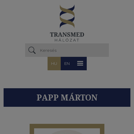
Ugrás a tartalomra
HU
EN
PAPP MÁRTON