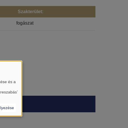
Szakterület:
fogászat
tése és a
treszabás’
lyezése