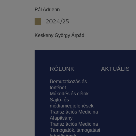
Pál Adrienn
2024/25
Keskeny György Árpád
Lábléc
RÓLUNK
AKTUÁLIS
Bemutatkozás és
történet
Működés és célok
Sajtó- és
médiamegjelenések
Transzlációs Medicina
Alapítvány
Transzlációs Medicina
Támogatók, támogatási