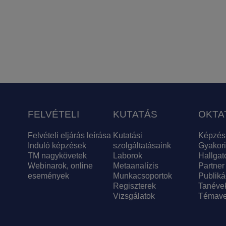
FELVÉTELI
KUTATÁS
OKTA
Felvételi eljárás leírása
Kutatási
Képzés
Induló képzések
szolgáltatásaink
Gyakori
TM nagykövetek
Laborok
Hallgat
Webinarok, online
Metaanalízis
Partner
események
Munkacsoportok
Publiká
Regiszterek
Tanéve
Vizsgálatok
Témave