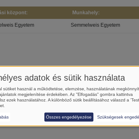
ási központ:
Munkahely:
lweis Egyetem
Semmelweis Egyetem
élyes adatok és sütik használata
l sütiket használ a működtetése, elemzése, használatának megkönnyí
ajánlatok megjelenítése érdekében. Az "Elfogadás" gombra kattintva
lsz ezek használatához. A különböző sütik beállításához válaszd a ’Tes
et.
HALLGATÓK
abás
Összes engedélyezése
Szükségesek engedé