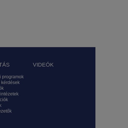
TÁS
VIDEÓK
i programok
 kérdések
ók
 intézetek
ciók
k
zetők