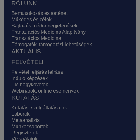
Lábléc
RÓLUNK
Bemutatkozás és történet
Működés és célok
Sajtó- és médiamegjelenések
Transzlációs Medicina Alapítvány
Transzlációs Medicina
Támogatók, támogatási lehetőségek
AKTUÁLIS
FELVÉTELI
Felvételi eljárás leírása
Induló képzések
TM nagykövetek
Webinarok, online események
KUTATÁS
Kutatási szolgáltatásaink
Laborok
Metaanalízis
Munkacsoportok
Regiszterek
Vizsgálatok