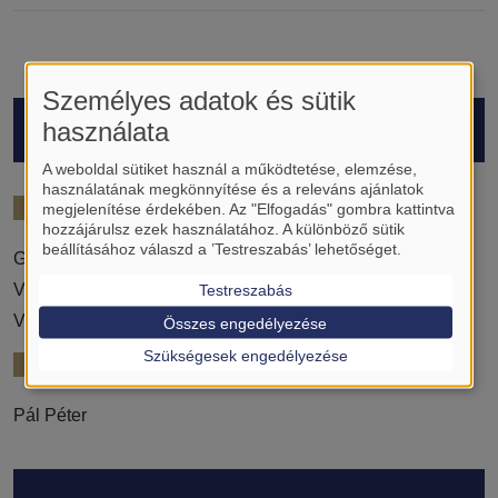
Személyes adatok és sütik
HALLGATÓK
használata
A weboldal sütiket használ a működtetése, elemzése,
használatának megkönnyítése és a releváns ajánlatok
2022/23
megjelenítése érdekében. Az "Elfogadás" gombra kattintva
hozzájárulsz ezek használatához. A különböző sütik
beállításához válaszd a ’Testreszabás’ lehetőséget.
Géczi András Mihály
Vajna Rita
Testreszabás
Vleskó Gábor
Összes engedélyezése
Szükségesek engedélyezése
2024/25
Pál Péter