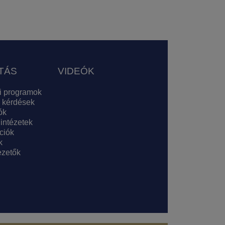
TÁS
VIDEÓK
i programok
 kérdések
ók
 intézetek
ciók
k
zetők