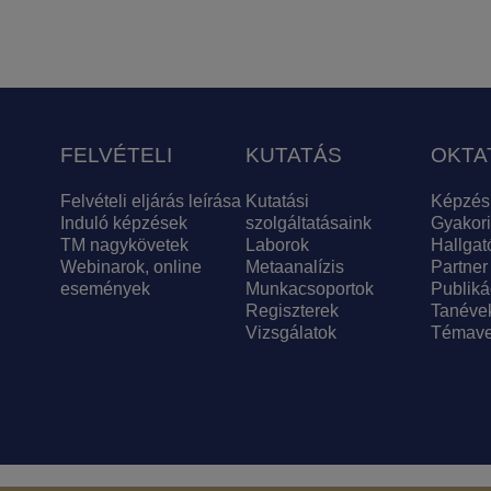
FELVÉTELI
KUTATÁS
OKTA
Felvételi eljárás leírása
Kutatási
Képzés
Induló képzések
szolgáltatásaink
Gyakori
TM nagykövetek
Laborok
Hallgat
Webinarok, online
Metaanalízis
Partner
események
Munkacsoportok
Publiká
Regiszterek
Tanéve
Vizsgálatok
Témave