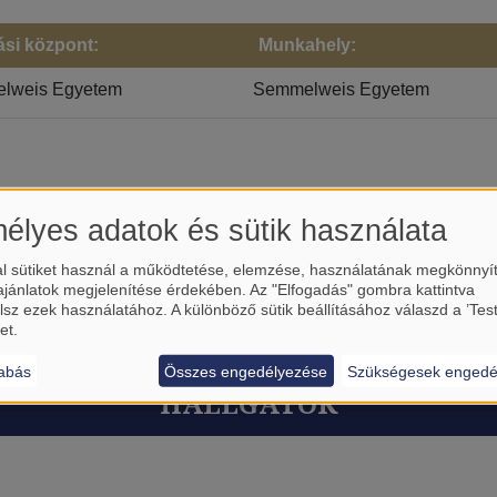
ási központ:
Munkahely:
lweis Egyetem
Semmelweis Egyetem
élyes adatok és sütik használata
l sütiket használ a működtetése, elemzése, használatának megkönnyí
ajánlatok megjelenítése érdekében. Az "Elfogadás" gombra kattintva
lsz ezek használatához. A különböző sütik beállításához válaszd a ’Tes
et.
abás
Összes engedélyezése
Szükségesek engedé
HALLGATÓK