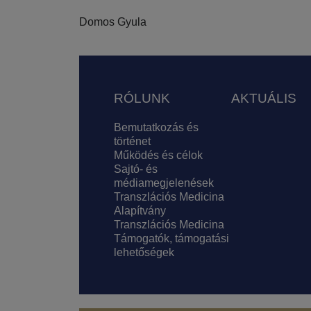
Domos Gyula
Lábléc
RÓLUNK
AKTUÁLIS
Bemutatkozás és
történet
Működés és célok
Sajtó- és
médiamegjelenések
Transzlációs Medicina
Alapítvány
Transzlációs Medicina
Támogatók, támogatási
lehetőségek