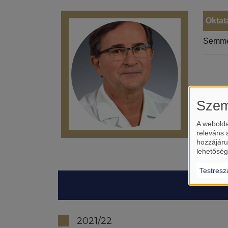
Oktat
Semme
Szem
A webolda
releváns 
hozzájáru
lehetőség
Testresz
2021/22