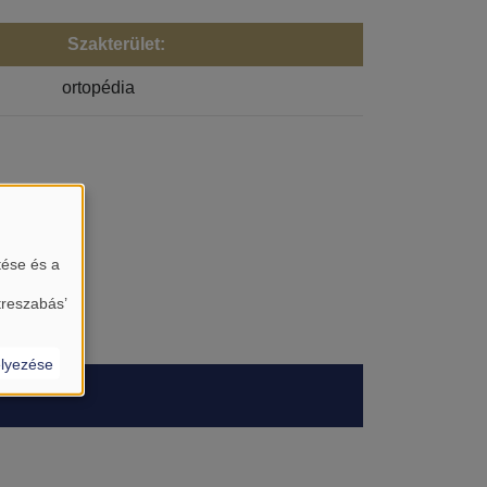
Szakterület:
ortopédia
tése és a
treszabás’
lyezése