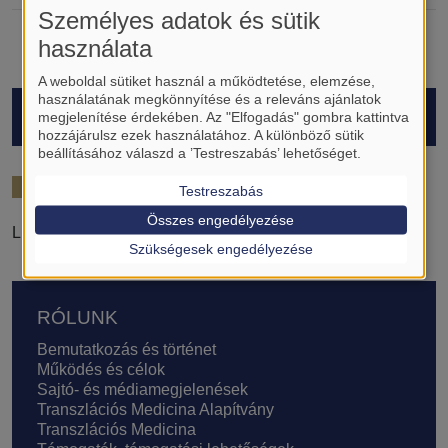
Személyes adatok és sütik
használata
A weboldal sütiket használ a működtetése, elemzése,
használatának megkönnyítése és a releváns ajánlatok
HALLGATÓK
megjelenítése érdekében. Az "Elfogadás" gombra kattintva
hozzájárulsz ezek használatához. A különböző sütik
beállításához válaszd a ’Testreszabás’ lehetőséget.
2025/26
Testreszabás
Összes engedélyezése
Lucatz Amit
Szükségesek engedélyezése
Lábléc
RÓLUNK
Bemutatkozás és történet
Működés és célok
Sajtó- és médiamegjelenések
Transzlációs Medicina Alapítvány
Transzlációs Medicina