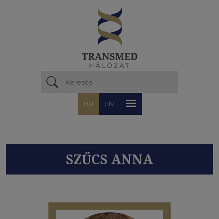
Ugrás a tartalomra
HU
EN
SZŰCS ANNA