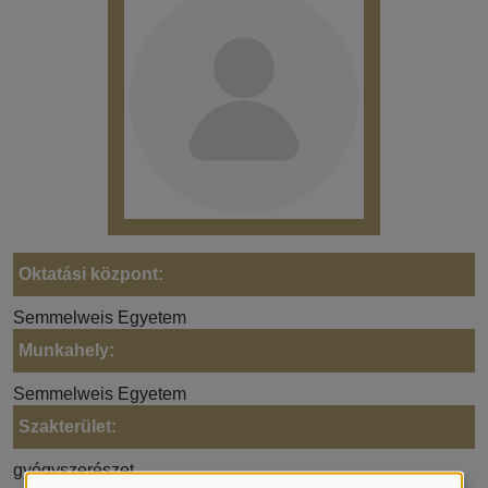
Oktatási központ:
Semmelweis Egyetem
Munkahely:
Semmelweis Egyetem
Szakterület:
gyógyszerészet