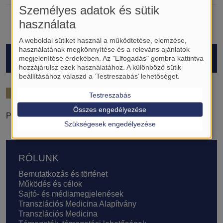
Személyes adatok és sütik
használata
A weboldal sütiket használ a működtetése, elemzése,
használatának megkönnyítése és a releváns ajánlatok
HALLGATÓK
megjelenítése érdekében. Az "Elfogadás" gombra kattintva
hozzájárulsz ezek használatához. A különböző sütik
beállításához válaszd a ’Testreszabás’ lehetőséget.
2023/24
Testreszabás
Összes engedélyezése
Pfeffer Anita
Szükségesek engedélyezése
Lábléc
RÓLUNK
Bemutatkozás és történet
Működés és célok
Sajtó- és médiamegjelenések
Transzlációs Medicina Alapítvány
Transzlációs Medicina