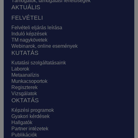
Támogatók, támogatási lehetőségek
AKTUÁLIS
FELVÉTELI
Felvételi eljárás leírása
Induló képzések
TM nagykövetek
Webinarok, online események
KUTATÁS
Kutatási szolgáltatásaink
Laborok
Metaanalízis
Munkacsoportok
Regiszterek
Vizsgálatok
OKTATÁS
Képzési programok
Gyakori kérdések
Hallgatók
Partner intézetek
Publikációk