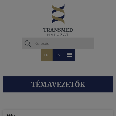
Ugrás a tartalomra
HU
EN
TÉMAVEZETŐK