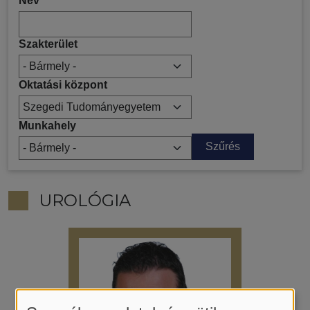
Név
Szakterület
Oktatási központ
Munkahely
UROLÓGIA