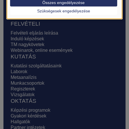
Transzlációs Medicina
Összes engedélyezése
Támogatók, támogatási lehetőségek
Szükségesek engedélyezése
AKTUÁLIS
FELVÉTELI
Felvételi eljárás leírása
Induló képzések
TM nagykövetek
Webinarok, online események
KUTATÁS
Kutatási szolgáltatásaink
Laborok
Metaanalízis
Munkacsoportok
Regiszterek
Vizsgálatok
OKTATÁS
Képzési programok
Gyakori kérdések
Hallgatók
Partner intézetek