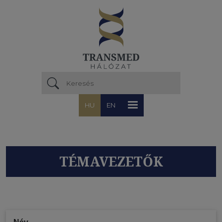
Ugrás a tartalomra
HU
EN
TÉMAVEZETŐK