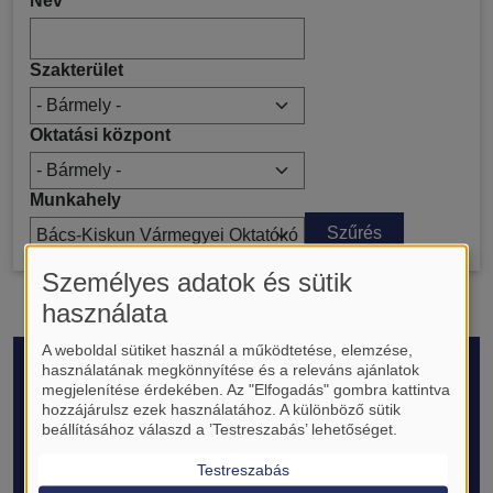
Név
Szakterület
Oktatási központ
Munkahely
Személyes adatok és sütik
használata
A weboldal sütiket használ a működtetése, elemzése,
Lábléc
használatának megkönnyítése és a releváns ajánlatok
RÓLUNK
megjelenítése érdekében. Az "Elfogadás" gombra kattintva
hozzájárulsz ezek használatához. A különböző sütik
Bemutatkozás és történet
beállításához válaszd a ’Testreszabás’ lehetőséget.
Működés és célok
Sajtó- és médiamegjelenések
Testreszabás
Transzlációs Medicina Alapítvány