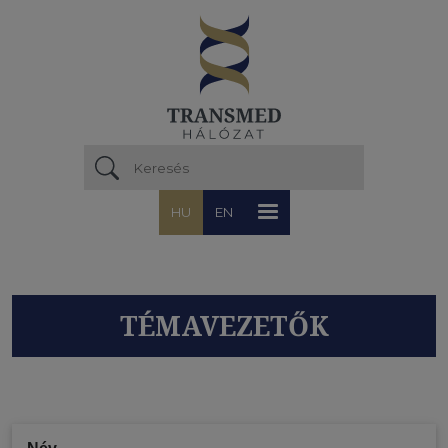
Ugrás a tartalomra
HU
EN
TÉMAVEZETŐK