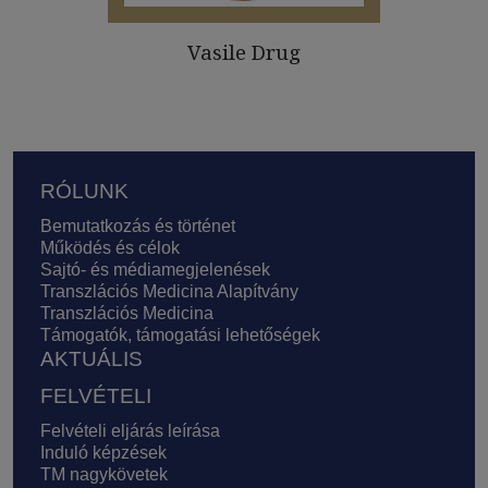
Vasile Drug
Lábléc
RÓLUNK
Bemutatkozás és történet
Működés és célok
Sajtó- és médiamegjelenések
Transzlációs Medicina Alapítvány
Transzlációs Medicina
Támogatók, támogatási lehetőségek
AKTUÁLIS
FELVÉTELI
Felvételi eljárás leírása
Induló képzések
TM nagykövetek