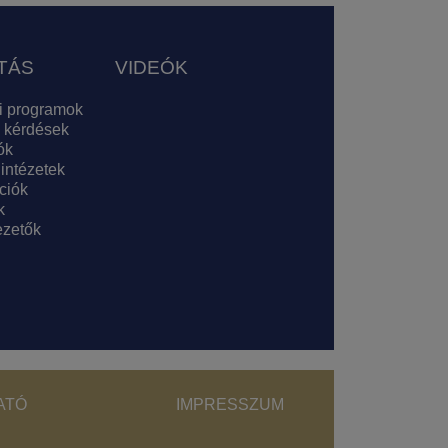
TÁS
VIDEÓK
i programok
 kérdések
ók
 intézetek
ciók
k
zetők
ght menu
ATÓ
IMPRESSZUM