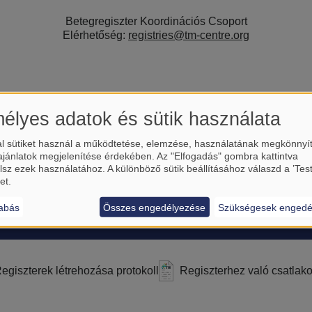
Betegregiszter Koordinációs Csoport
Elérhetőség:
registries@tm-centre.org
élyes adatok és sütik használata
l sütiket használ a működtetése, elemzése, használatának megkönnyí
ajánlatok megjelenítése érdekében. Az "Elfogadás" gombra kattintva
lsz ezek használatához. A különböző sütik beállításához válaszd a ’Tes
et.
abás
Összes engedélyezése
Szükségesek engedé
MELLÉKLETEK
egiszterek létrehozása protokoll
Regiszterhez való csatlako