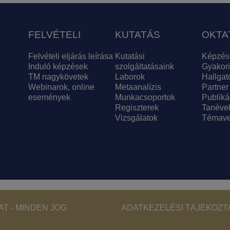
FELVÉTELI
KUTATÁS
OKTA
Felvételi eljárás leírása
Kutatási
Képzés
Induló képzések
szolgáltatásaink
Gyakori
TM nagykövetek
Laborok
Hallgat
Webinarok, online
Metaanalízis
Partner
események
Munkacsoportok
Publiká
Regiszterek
Tanéve
Vizsgálatok
Témave
Footer - Copyri
T - MINDEN JOG
ADATKEZELÉSI TÁJÉKOZT