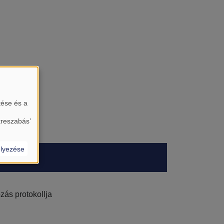
tése és a
treszabás’
lyezése
zás protokollja