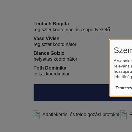
Teutsch Brigitta
regiszter koordinációs csoportvezető
Vass Vivien
regiszter koordinátor
Szem
Bianca Golzio
helyettes koordinátor
A webolda
releváns 
Tóth Dominika
hozzájáru
etikai koordinátor
lehetőség
Testresz
Adatlekérési és feldolgozási protokoll
R