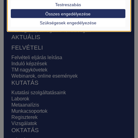
Testreszabás
Működés és célok
Sajtó- és médiamegjelenések
Összes engedélyezése
Transzlációs Medicina Alapítvány
Szükségesek engedélyezése
Transzlációs Medicina
Támogatók, támogatási lehetőségek
AKTUÁLIS
FELVÉTELI
Felvételi eljárás leírása
Induló képzések
TM nagykövetek
Webinarok, online események
KUTATÁS
Kutatási szolgáltatásaink
Laborok
Metaanalízis
Munkacsoportok
Regiszterek
Vizsgálatok
OKTATÁS