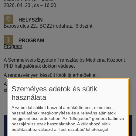
2026. 04. 23., cs – 16:00
HELYSZÍN
Baross utca 22., BC22 irodaház, földszint
PROGRAM
Program
A Semmelweis Egyetem Transzlációs Medicina Központ
PhD hallgatóinak doktori védése.
A rendezvényen készült fotók
itt
érhetőek el.
A PhD-védések a MOL-Új Európa Alapítvány
Személyes adatok és sütik
támogatásával valósultak meg.
használata
A weboldal sütiket használ a működtetése, elemzése,
használatának megkönnyítése és a releváns ajánlatok
megjelenítése érdekében. Az "Elfogadás" gombra kattintva
Lábléc
hozzájárulsz ezek használatához. A különböző sütik
RÓLUNK
beállításához válaszd a ’Testreszabás’ lehetőséget.
Bemutatkozás és történet