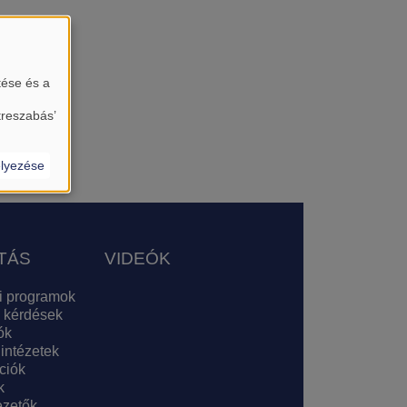
tése és a
treszabás’
lyezése
TÁS
VIDEÓK
i programok
 kérdések
ók
 intézetek
ciók
k
zetők