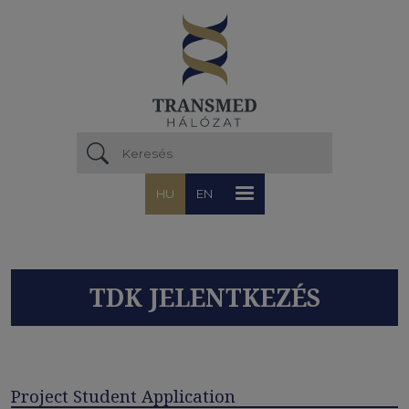
Ugrás a tartalomra
HU
EN
TDK JELENTKEZÉS
Project Student Application