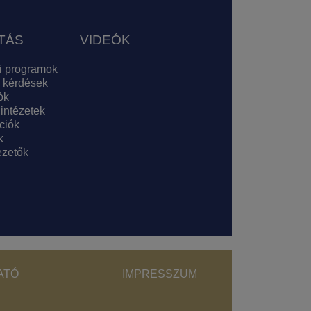
TÁS
VIDEÓK
i programok
 kérdések
ók
 intézetek
ciók
k
zetők
ght menu
ATÓ
IMPRESSZUM