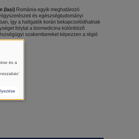
 (Iași)
Románia egyik meghatározó
gyógyszerészeti és egészségtudományi
atban, így a hallgatók korán bekapcsolódhatnak
nységet folytat a biomedicina különböző
egészségügyi szakembereket képezzen a régió
tése és a
treszabás’
lyezése