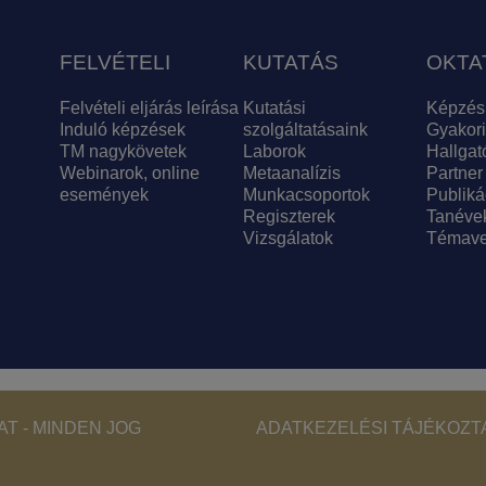
FELVÉTELI
KUTATÁS
OKTA
Felvételi eljárás leírása
Kutatási
Képzés
Induló képzések
szolgáltatásaink
Gyakori
TM nagykövetek
Laborok
Hallgat
Webinarok, online
Metaanalízis
Partner
események
Munkacsoportok
Publiká
Regiszterek
Tanéve
Vizsgálatok
Témave
Footer - Copyri
T - MINDEN JOG
ADATKEZELÉSI TÁJÉKOZT