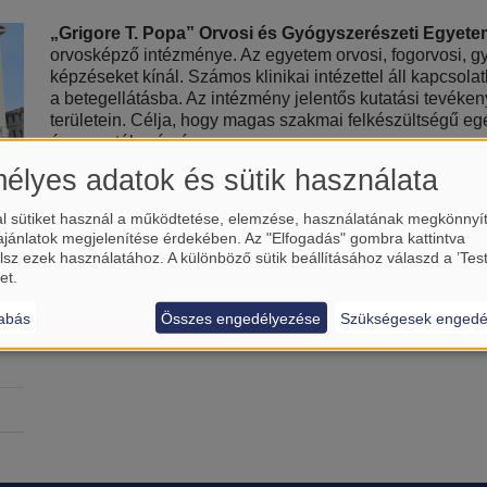
„Grigore T. Popa” Orvosi és Gyógyszerészeti Egyetem
orvosképző intézménye. Az egyetem orvosi, fogorvosi, 
képzéseket kínál. Számos klinikai intézettel áll kapcsol
a betegellátásba. Az intézmény jelentős kutatási tevéke
területein. Célja, hogy magas szakmai felkészültségű 
és azon túl számára.
élyes adatok és sütik használata
l sütiket használ a működtetése, elemzése, használatának megkönnyí
ajánlatok megjelenítése érdekében. Az "Elfogadás" gombra kattintva
lsz ezek használatához. A különböző sütik beállításához válaszd a ’Tes
et.
abás
Összes engedélyezése
Szükségesek engedé