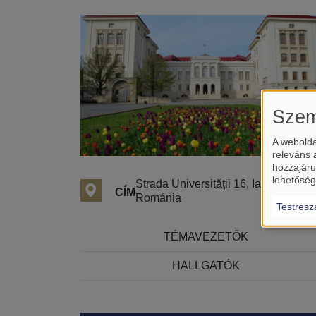
Szem
A webolda
releváns 
hozzájáru
lehetőség
Strada Universității 16, Iași 700115,
CÍM
Románia
Testresz
TÉMAVEZETŐK
HALLGATÓK