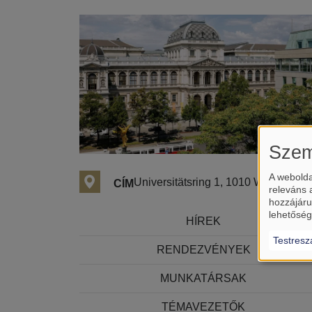
Szem
A webolda
Universitätsring 1, 1010 Wien, Auszt
CÍM
releváns 
hozzájáru
lehetőség
HÍREK
Testresz
RENDEZVÉNYEK
MUNKATÁRSAK
TÉMAVEZETŐK