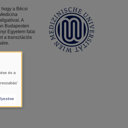
, hogy a Bécsi
 Medicina
llgatóval. A
ban Budapesten
nyi Egyetem falai
t a transzlációs
sére.
tése és a
treszabás’
lyezése