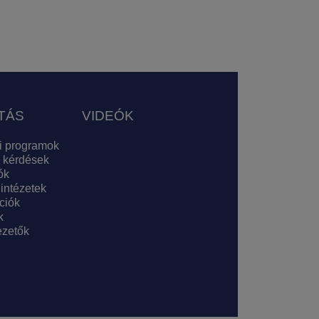
TÁS
VIDEÓK
i programok
 kérdések
ók
 intézetek
ciók
k
zetők