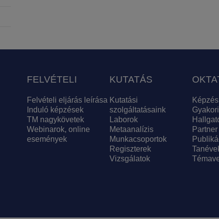
FELVÉTELI
KUTATÁS
OKTA
Felvételi eljárás leírása
Kutatási
Képzés
Induló képzések
szolgáltatásaink
Gyakori
TM nagykövetek
Laborok
Hallgat
Webinarok, online
Metaanalízis
Partner
események
Munkacsoportok
Publiká
Regiszterek
Tanéve
Vizsgálatok
Témave