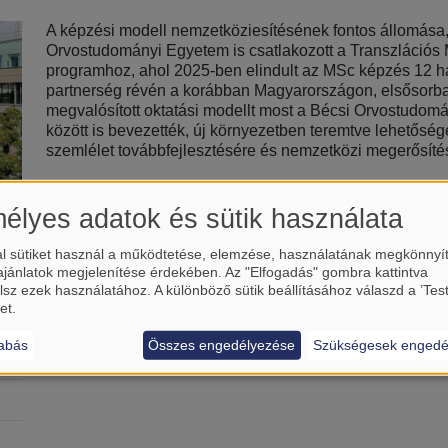
A képzési modell nemzetköziesítésének fontos állomása
Orvostudományi Egyetem is csatlakozott a Transzlációs
programhoz, ahol 2025-ben elindult az MSc képzés 12 ha
partnerség révén a korábban Magyarországon, elsősor
megvalósított oktatási modellt most a Bécsi Orvostudomá
között is bevezették, új környezetben teremtve lehetősége
szemlélet továbbfejlesztésére és nemzetközi megerősíté
élyes adatok és sütik használata
l sütiket használ a működtetése, elemzése, használatának megkönnyí
ria
ajánlatok megjelenítése érdekében. Az "Elfogadás" gombra kattintva
lsz ezek használatához. A különböző sütik beállításához válaszd a ’Tes
et.
abás
Összes engedélyezése
Szükségesek engedé