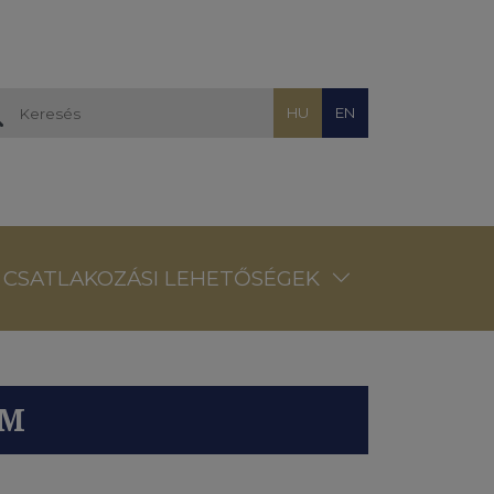
HU
EN
CSATLAKOZÁSI LEHETŐSÉGEK
EM