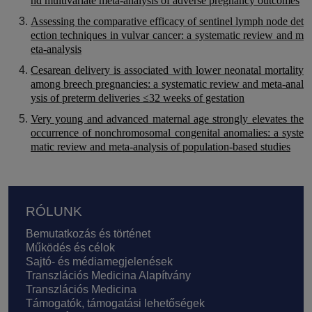
nd multivariate meta-analysis of adverse pregnancy outcomes
Assessing the comparative efficacy of sentinel lymph node det
ection techniques in vulvar cancer: a systematic review and m
eta-analysis
Cesarean delivery is associated with lower neonatal mortality
among breech pregnancies: a systematic review and meta-anal
ysis of preterm deliveries ≤32 weeks of gestation
Very young and advanced maternal age strongly elevates the
occurrence of nonchromosomal congenital anomalies: a syste
matic review and meta-analysis of population-based studies
Lábléc
RÓLUNK
Bemutatkozás és történet
Működés és célok
Sajtó- és médiamegjelenések
Transzlációs Medicina Alapítvány
Transzlációs Medicina
Támogatók, támogatási lehetőségek