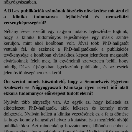
nőgyógyászatban.
A D1-es publikációk számának ötszörös növekedése mit árul el
a klinika tudományos fejlődéséről és nemzetközi
versenyképességéről?
Néhány évvel ezelőtt egy nagyon tudatos fejlesztésbe fogtunk,
hogy a klinika tudományos teljesítménye egy másik szintre
kerüljön, mint ahol korábban volt. Jóval több PhD-hallgatót
vettünk fel, és ezeknek a PhD-hallgatóknak a publikációs
tevékenysége a korábban elvártakhoz képest jelentősen magasabb
elvárásoknak felelt meg. Itt egyértelmű szervezeten belül, hogy
mindig D1-es újságokban igyekszünk publikálni, és az esetek
jelentős többségében ez sikerül.
Ön szerint minek köszönhető, hogy a Semmelweis Egyetem
Szülészeti és Nőgyógyászati Klinikája ilyen rövid idő alatt
ekkora tudományos előrelépést tudott elérni?
Nyilván több tényezője van. Az egyik az, hogy kellettek az
elkötelezett PhD-hallgatók, akik lelkesen és komoly nívón
dolgoztak. Nyilván kellett a klinika vezetésének ez a fajta döntése
is, hogy komoly hangsúlyt helyez a kutatásra és a megfelelő nívójú
publikációkra. Azt mindenképp hozzátenném, különösen ebben a
környezetben, hogy nekünk a Transzlációs Medicina Központnak