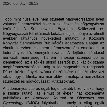
2026. 06. 01. – 08:52
Több mint húsz éve nem született Magyarországon ilyen
volumenű nemzetközi siker a szülészet és nőgyógyászat
területén. A Semmelweis Egyetem Szülészeti és
Nőgyógyászati Klinikájának kutatási teljesítménye az elmúlt
években látványos növekedést mutatott: a Központi
Könyvtár Semmelweis Publikációs adatbázisa alapján az
elmúlt öt évben csaknem háromszorosára emelkedett a
tudományos közlemények száma. A fejlődés ráadásul
nemcsak mennyiségi, hanem minőségi szempontból is
kiemelkedő: az első- és utolsó szerzős publikációk száma
megháromszorozódott, míg a legmagasabban rangsorolt
D1-es közlemények száma ötszörösére nőtt. Mindez azt
jelzi, hogy a klinika ma már aktív formálója a nemzetközi
szülészeti és nőgyógyászati kutatásoknak.
A tudományos áttörés egyik legfontosabb bizonyítéka, hogy
a klinika kutatói az elmúlt öt évben hat közleményt
publikáltak az
American Journal of Obstetrics and
Gynecology
(AJOG) folyóiratban, amely a világ egyik