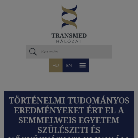
Ugrás a tartalomra
HU
EN
TÖRTÉNELMI TUDOMÁNYOS
EREDMÉNYEKET ÉRT EL A
SEMMELWEIS EGYETEM
SZÜLÉSZETI ÉS