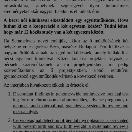
infrastruktúra, amelynek segítségével ilyen tudományos
eredményeket akár nagyon fiatalon is el tudnak érni.
A bécsi női klinikával elkezdődött egy együttműködés. Hova
futhat ki ez a kooperáció a két egyetem között? Tudni lehet,
hogy már 12 közös study van a két egyetem között.
Ha Semmelweis nevét említjük, akkor az ő működésének két
helyszíne volt: egyrészt Bécs, másrészt Budapest. Erre felfűzve is
nagyon örülünk annak az együttműködésnek, amely kialakult a
bécsi egyetemi klinikával. Közös kutatási projektek folynak, a
bécsiek közreműködnek a mi projektjeinkben, mi pedig
közreműködünk az ő projektjeikben. Ebből rendkívül
gyümölcsöző együttműködés várható a következő években.
Az interjúban hivatkozott cikkek itt érhetők el:
Discordant findings in genome-wide noninvasive prenatal test
ing for rare chromosomal abnormalities, adverse pregnancy o
utcomes, and maternal malignancies: a systematic review and
meta-analysis
Cervicovaginal detection of genital mycoplasmas is associated
with preterm birth and low birth weight: a systematic review a