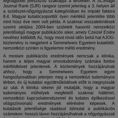
legnagyobb presztízsű szaklapja a területen. A SCImago
Journal Rank (SJR) rangsor szerint jelenleg a 3. helyen áll
a szülészet-nőgyógyászat kategóriában és impakt faktora
8.4. Magyar kutatócsoporttól ilyen mértékű jelenlétre több
mint húsz éve nem volt példa. A szakmai visszatekintések
szerint utoljára 2004-ben született hasonló nemzetközi
jelentőségű magyar publikációs siker, amely Czeizel Endre
nevéhez kötődött. Az, hogy most rövid időn belül hat AJOG-
közlemény is megjelent a Semmelweis Egyetem kutatóitól,
nemzetközi szinten is figyelemre méltó eredmény.
A mostani publikációs eredmények nemcsak a klinika,
hanem a teljes magyar orvostudomány számára fontos
mérföldkövet jelentenek. A közlemények hozzájárulnak
ahhoz, hogy a Semmelweis Egyetem egyre
hangsúlyosabban jelenjen meg a nemzetközi tudományos
térben, és új kutatási együttműködések előtt is megnyissák
az utat. A klinika sikerei jól mutatják, hogy a magyar
tudományos műhelyek megfelelő szakmai háttérrel,
nemzetközi kapcsolatrendszerrel és tudatos építkezéssel
világszínvonalú eredmények elérésére képesek. A
kutatások jelentősége ráadásul túlmutat a publikációs
számokon: hosszú távon hozzájárulhatnak a nőgyógyászati