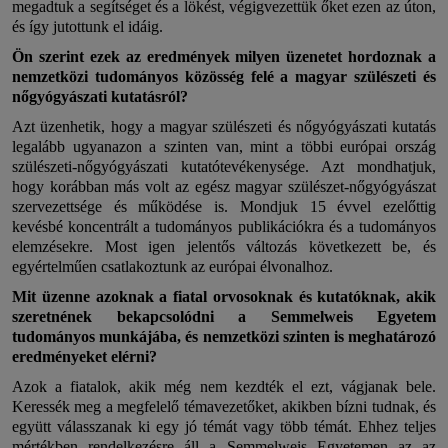
megadtuk a segítséget és a lökést, végigvezettük őket ezen az úton,
és így jutottunk el idáig.
Ön szerint ezek az eredmények milyen üzenetet hordoznak a
nemzetközi tudományos közösség felé a magyar szülészeti és
nőgyógyászati kutatásról?
Azt üzenhetik, hogy a magyar szülészeti és nőgyógyászati kutatás
legalább ugyanazon a szinten van, mint a többi európai ország
szülészeti-nőgyógyászati kutatótevékenysége. Azt mondhatjuk,
hogy korábban más volt az egész magyar szülészet-nőgyógyászat
szervezettsége és működése is. Mondjuk 15 évvel ezelőttig
kevésbé koncentrált a tudományos publikációkra és a tudományos
elemzésekre. Most igen jelentős változás következett be, és
egyértelműen csatlakoztunk az európai élvonalhoz.
Mit üzenne azoknak a fiatal orvosoknak és kutatóknak, akik
szeretnének bekapcsolódni a Semmelweis Egyetem
tudományos munkájába, és nemzetközi szinten is meghatározó
eredményeket elérni?
Azok a fiatalok, akik még nem kezdték el ezt, vágjanak bele.
Keressék meg a megfelelő témavezetőket, akikben bízni tudnak, és
együtt válasszanak ki egy jó témát vagy több témát. Ehhez teljes
mértékben rendelkezésre áll a Semmelweis Egyetemen az az