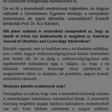
és szülészeti betegellátás fejlődéséhez is.
De mi áll a kiemelkedő eredmények hátterében, és hogyan
válhatott a Semmelweis Egyetem klinikája a nemzetközi
tudományos tér egyre láthatóbb szereplőjévé? Ezekről
kérdeztük Prof. Dr. Ács Nándort.
Mit jelent szakmai és nemzetközi szempontból az, hogy az
elmúlt öt évben hat közleményük is megjelent az American
Journal of Obstetrics and Gynecology folyóiratban?
Büszkék vagyunk, mert ez korábban sem a mi klinikánk múltjában,
sem a többi magyar szülészeti-nőgyógyászati klinika történetében
nem fordult elő. Ez az újság a szülészet-nőgyógyászat talán
legelismertebb tudományos lapja a világon. Az, hogy a mi
klinikánk tudományos közössége ennyi publikációt is
megjelentetett ebben az újságban, azt gondolom, nagyon komoly
nemzetközi elismerés.
Mennyire jelentős eredmények ezek?
Önmagában azt jelenti, hogy ezek a nemzetközi közösség számára
is mindenképpen tudományos relevanciával bírnak. A nemzetközi
közösség megítélése alapján fajsúlyos tudományos eredményekről
van szó. Ezek ritkának számítanak a magyar szülészet-