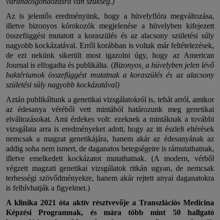
várandósgondozásra van szükség.)
Az is jelentős eredményünk, hogy a hüvelyflóra megváltozása,
illetve bizonyos kórokozók megjelenése a hüvelyben kifejezett
összefüggést mutatott a koraszülés és az alacsony születési súly
nagyobb kockázatával. Erről korábban is voltak már feltételezések,
de ezt nekünk sikerült most igazolni úgy, hogy az American
Journal is elfogadta és publikálta. (
Bizonyos, a hüvelyben jelen lévő
baktériumok összefüggést mutatnak a koraszülés és az alacsony
születési súly nagyobb kockázatával)
Aztán publikáltunk a genetikai vizsgálatokról is, tehát arról, amikor
az édesanya véréből vett mintából határozunk meg genetikai
elváltozásokat. Ami érdekes volt: ezeknek a mintáknak a további
vizsgálata arra is eredményeket adott, hogy az itt észlelt eltérések
nemcsak a magzat genetikájára, hanem akár az édesanyának az
addig soha nem ismert, de daganatos betegségeire is rámutathatnak,
illetve emelkedett kockázatot mutathatnak. (A modern, vérből
végzett magzati genetikai vizsgálatok ritkán ugyan, de nemcsak
terhességi szövődményekre, hanem akár rejtett anyai daganatokra
is felhívhatják a figyelmet.)
A klinika 2021 óta aktív résztvevője a Transzlációs Medicina
Képzési Programnak, és mára több mint 50 hallgató