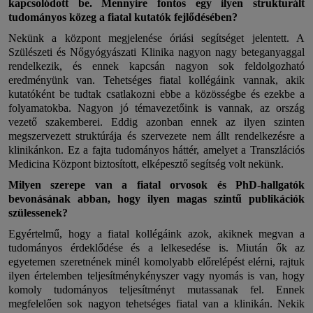
kapcsolódott be. Mennyire fontos egy ilyen strukturált
tudományos közeg a fiatal kutatók fejlődésében?
Nekünk a központ megjelenése óriási segítséget jelentett. A
Szülészeti és Nőgyógyászati Klinika nagyon nagy beteganyaggal
rendelkezik, és ennek kapcsán nagyon sok feldolgozható
eredményünk van. Tehetséges fiatal kollégáink vannak, akik
kutatóként be tudtak csatlakozni ebbe a közösségbe és ezekbe a
folyamatokba. Nagyon jó témavezetőink is vannak, az ország
vezető szakemberei. Eddig azonban ennek az ilyen szinten
megszervezett struktúrája és szervezete nem állt rendelkezésre a
klinikánkon. Ez a fajta tudományos háttér, amelyet a Transzlációs
Medicina Központ biztosított, elképesztő segítség volt nekünk.
Milyen szerepe van a fiatal orvosok és PhD-hallgatók
bevonásának abban, hogy ilyen magas szintű publikációk
szülessenek?
Egyértelmű, hogy a fiatal kollégáink azok, akiknek megvan a
tudományos érdeklődése és a lelkesedése is. Miután ők az
egyetemen szeretnének minél komolyabb előrelépést elérni, rajtuk
ilyen értelemben teljesítménykényszer vagy nyomás is van, hogy
komoly tudományos teljesítményt mutassanak fel. Ennek
megfelelően sok nagyon tehetséges fiatal van a klinikán. Nekik