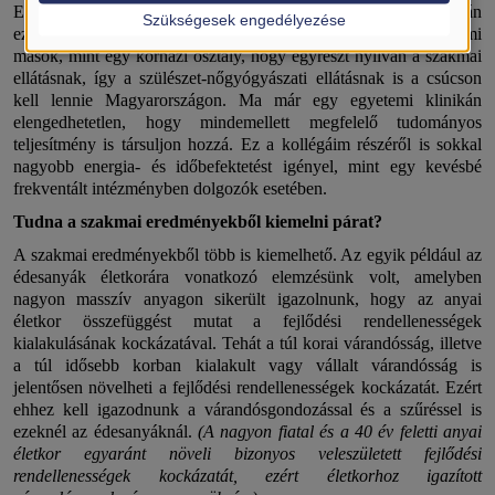
Egy egyetemi klinikán, különösen egy európai egyetemi klinikán
Szükségesek engedélyezése
ez egészen biztosan alapkövetelmény. Annyiban vagyunk mi
mások, mint egy kórházi osztály, hogy egyrészt nyilván a szakmai
ellátásnak, így a szülészet-nőgyógyászati ellátásnak is a csúcson
kell lennie Magyarországon. Ma már egy egyetemi klinikán
elengedhetetlen, hogy mindemellett megfelelő tudományos
teljesítmény is társuljon hozzá. Ez a kollégáim részéről is sokkal
nagyobb energia- és időbefektetést igényel, mint egy kevésbé
frekventált intézményben dolgozók esetében.
Tudna a szakmai eredményekből kiemelni párat?
A szakmai eredményekből több is kiemelhető. Az egyik például az
édesanyák életkorára vonatkozó elemzésünk volt, amelyben
nagyon masszív anyagon sikerült igazolnunk, hogy az anyai
életkor összefüggést mutat a fejlődési rendellenességek
kialakulásának kockázatával. Tehát a túl korai várandósság, illetve
a túl idősebb korban kialakult vagy vállalt várandósság is
jelentősen növelheti a fejlődési rendellenességek kockázatát. Ezért
ehhez kell igazodnunk a várandósgondozással és a szűréssel is
ezeknél az édesanyáknál.
(A nagyon fiatal és a 40 év feletti anyai
életkor egyaránt növeli bizonyos veleszületett fejlődési
rendellenességek kockázatát, ezért életkorhoz igazított