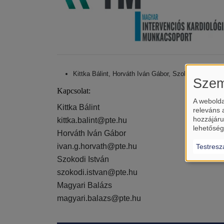
Kittka Bálint, Horváth Iván Gábor, Szokodi István, 
Szem
Kapcsolat:
A webolda
Kittka Bálint
releváns 
hozzájáru
kittka.balint@pte.hu
lehetőség
Horváth Iván Gábor
ivan.g.horvath@pte.hu
Testresz
Szokodi István
szokodi.istvan@pte.hu
Magyari Balázs
magyari.balazs@pte.hu