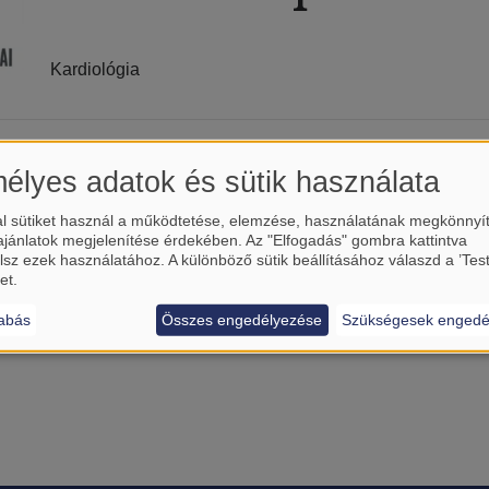
Kardiológia
Magyari Balázs
élyes adatok és sütik használata
l sütiket használ a működtetése, elemzése, használatának megkönnyí
ajánlatok megjelenítése érdekében. Az "Elfogadás" gombra kattintva
lsz ezek használatához. A különböző sütik beállításához válaszd a ’Tes
et.
abás
Összes engedélyezése
Szükségesek engedé