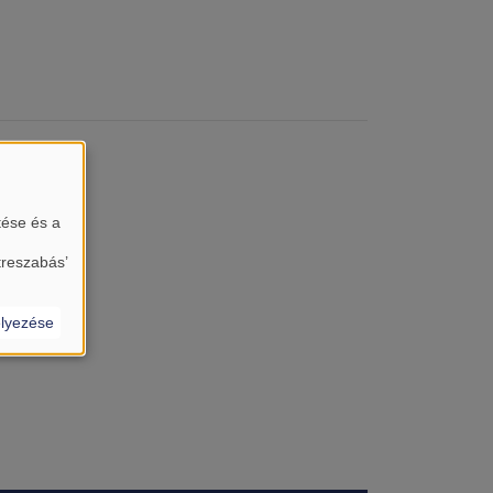
tése és a
treszabás’
lyezése