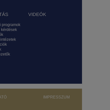
TÁS
VIDEÓK
i programok
 kérdések
ók
 intézetek
ciók
k
zetők
ght menu
ATÓ
IMPRESSZUM