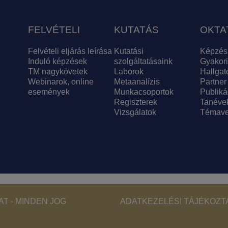
FELVÉTELI
KUTATÁS
OKTA
Felvételi eljárás leírása
Kutatási
Képzés
Induló képzések
szolgáltatásaink
Gyakori
TM nagykövetek
Laborok
Hallgat
Webinarok, online
Metaanalízis
Partner
események
Munkacsoportok
Publiká
Regiszterek
Tanéve
Vizsgálatok
Témave
Footer - Copyri
T - MINDEN JOG
ADATKEZELÉSI TÁJÉKOZT