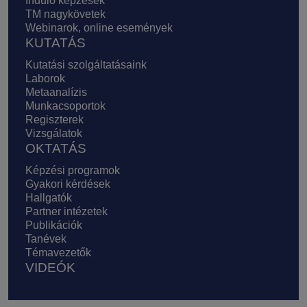
Induló képzések
TM nagykövetek
Webinarok, online események
KUTATÁS
Kutatási szolgáltatásaink
Laborok
Metaanalízis
Munkacsoportok
Regiszterek
Vizsgálatok
OKTATÁS
Képzési programok
Gyakori kérdések
Hallgatók
Partner intézetek
Publikációk
Tanévek
Témavezetők
VIDEÓK