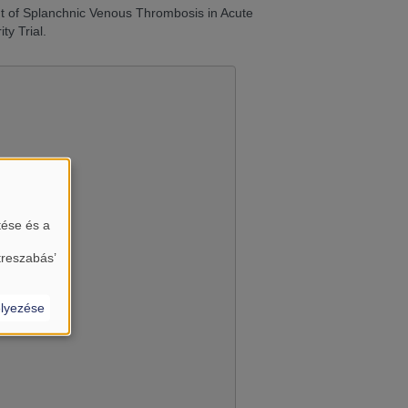
t of Splanchnic Venous Thrombosis in Acute
ty Trial.
tése és a
almát?
treszabás’
lyezése