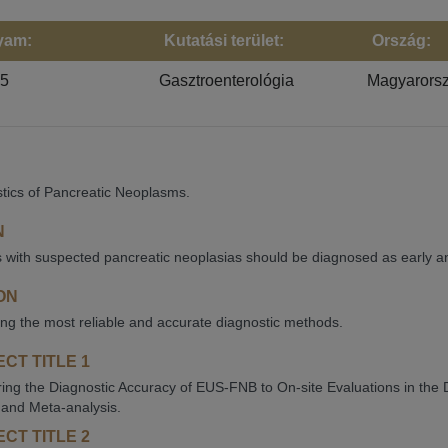
yam:
Kutatási terület:
Ország:
25
Gasztroenterológia
Magyarors
tics of Pancreatic Neoplasms.
N
s with suspected pancreatic neoplasias should be diagnosed as early and
ON
ying the most reliable and accurate diagnostic methods.
CT TITLE 1
ng the Diagnostic Accuracy of EUS-FNB to On-site Evaluations in the D
and Meta-analysis.
CT TITLE 2