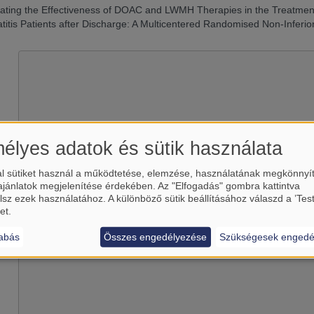
gating the Effectiveness of DOAC and LWMH Therapies in the Treatmen
titis Patients after Discharge: A Multicentered Randomised Non-Inferiori
élyes adatok és sütik használata
l sütiket használ a működtetése, elemzése, használatának megkönnyí
ajánlatok megjelenítése érdekében. Az "Elfogadás" gombra kattintva
Betölti a(z)
YouTube
külső tart
lsz ezek használatához. A különböző sütik beállításához válaszd a ’Tes
et.
Igen (csak most)
Manage privacy settings
abás
Összes engedélyezése
Szükségesek engedé