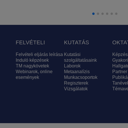
FELVÉTELI
KUTATÁS
OKTA
Felvételi eljárás leírása
Kutatási
Képzés
Induló képzések
szolgáltatásaink
Gyakori
TM nagykövetek
Laborok
Hallgat
Webinarok, online
Metaanalízis
Partner
események
Munkacsoportok
Publiká
Regiszterek
Tanéve
Vizsgálatok
Témave