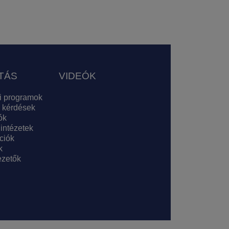
TÁS
VIDEÓK
i programok
 kérdések
ók
 intézetek
ciók
k
zetők