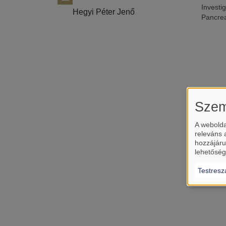
Investi
Hegyi Péter Jenő
Pancrea
Szem
A webolda
releváns 
hozzájáru
lehetőség
Testresz