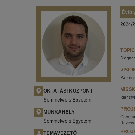
Évfol
2024/
TOPIC
Diagnos
VISIO
Patient
MISSI
OKTATÁSI KÖZPONT
Identif
Semmelweis Egyetem
PROJE
MUNKAHELY
Compari
Semmelweis Egyetem
Review 
PROJE
TÉMAVEZETŐ