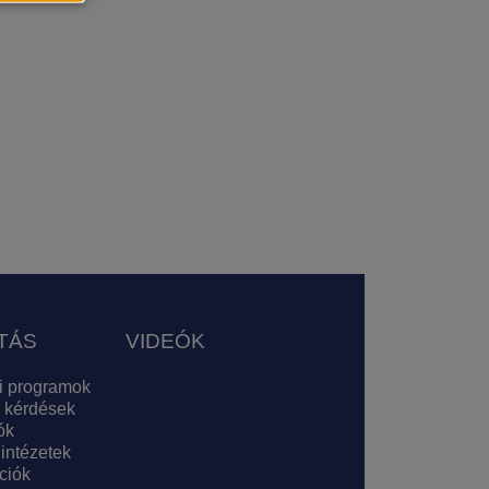
TÁS
VIDEÓK
i programok
 kérdések
ók
 intézetek
ciók