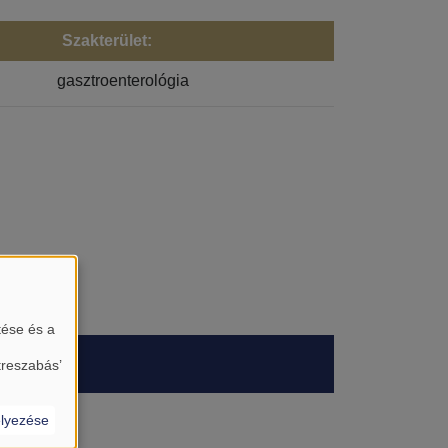
Szakterület:
gasztroenterológia
tése és a
treszabás’
lyezése