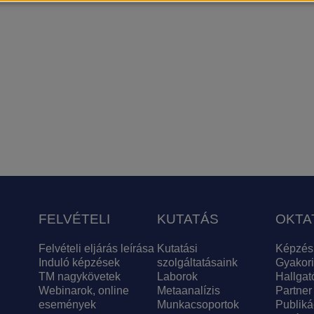
FELVÉTELI
KUTATÁS
OKTA
Felvételi eljárás leírása
Kutatási
Képzés
Induló képzések
szolgáltatásaink
Gyakori
TM nagykövetek
Laborok
Hallgat
Webinarok, online
Metaanalízis
Partner
események
Munkacsoportok
Publiká