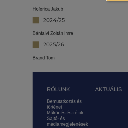
Hoferica Jakub
2024/25
Bánfalvi Zoltán Imre
2025/26
Brand Tom
Lábléc
RÓLUNK
AKTUÁLIS
Bemutatkozás és
történet
Működés és célok
Sajtó- és
médiamegjelenések