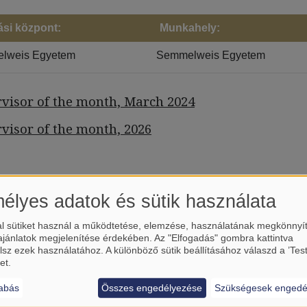
ási központ:
Munkahely:
lweis Egyetem
Semmelweis Egyetem
visor of the month, March 2024
visor of the month, 2026
élyes adatok és sütik használata
l sütiket használ a működtetése, elemzése, használatának megkönnyí
ajánlatok megjelenítése érdekében. Az "Elfogadás" gombra kattintva
HALLGATÓK
lsz ezek használatához. A különböző sütik beállításához válaszd a ’Tes
et.
abás
Összes engedélyezése
Szükségesek engedé