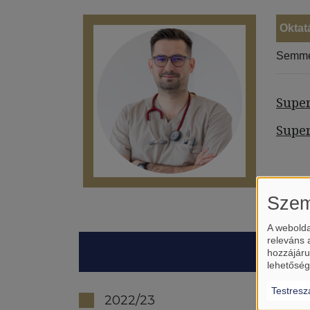
Oktat
Semme
Super
Super
Szem
A webolda
releváns 
hozzájáru
lehetőség
Testresz
2022/23