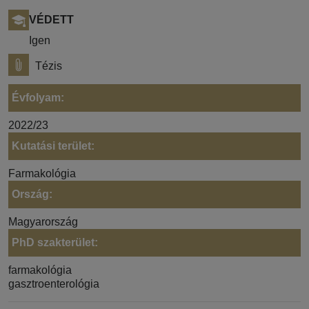
VÉDETT
Igen
Tézis
Évfolyam:
2022/23
Kutatási terület:
Farmakológia
Ország:
Magyarország
PhD szakterület:
farmakológia
gasztroenterológia