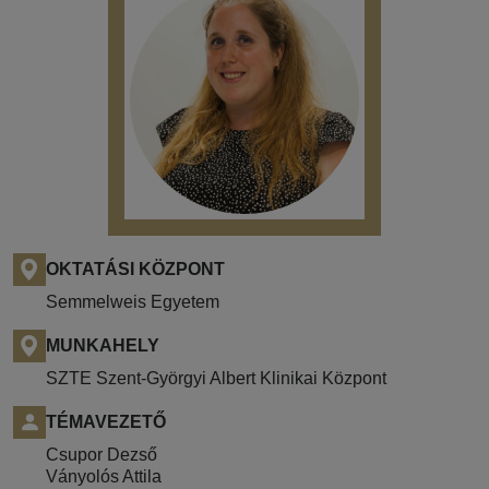
OKTATÁSI KÖZPONT
Semmelweis Egyetem
MUNKAHELY
SZTE Szent-Györgyi Albert Klinikai Központ
TÉMAVEZETŐ
Csupor Dezső
Ványolós Attila