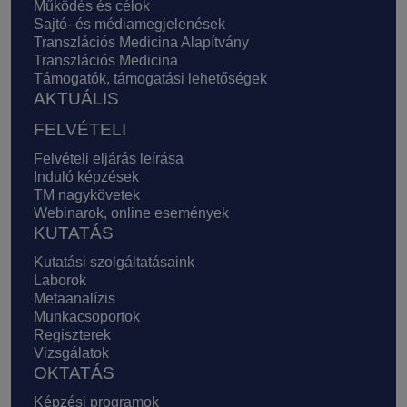
Működés és célok
Sajtó- és médiamegjelenések
Transzlációs Medicina Alapítvány
Transzlációs Medicina
Támogatók, támogatási lehetőségek
AKTUÁLIS
FELVÉTELI
Felvételi eljárás leírása
Induló képzések
TM nagykövetek
Webinarok, online események
KUTATÁS
Kutatási szolgáltatásaink
Laborok
Metaanalízis
Munkacsoportok
Regiszterek
Vizsgálatok
OKTATÁS
Képzési programok