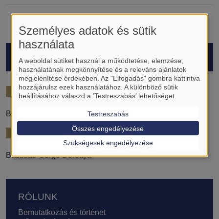
Személyes adatok és sütik
használata
HALLGATÓK
A weboldal sütiket használ a működtetése, elemzése,
használatának megkönnyítése és a releváns ajánlatok
megjelenítése érdekében. Az "Elfogadás" gombra kattintva
hozzájárulsz ezek használatához. A különböző sütik
2021/22
beállításához válaszd a ’Testreszabás’ lehetőséget.
Bakó Eszter
Testreszabás
Összes engedélyezése
2022/23
Szükségesek engedélyezése
Bastidas-Gergő Dorottya
Lábléc
RÓLUNK
Bemutatkozás és történet