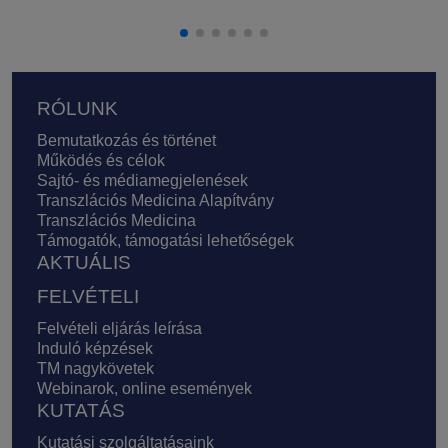
Lábléc
RÓLUNK
Bemutatkozás és történet
Működés és célok
Sajtó- és médiamegjelenések
Transzlációs Medicina Alapítvány
Transzlációs Medicina
Támogatók, támogatási lehetőségek
AKTUÁLIS
FELVÉTELI
Felvételi eljárás leírása
Induló képzések
TM nagykövetek
Webinarok, online események
KUTATÁS
Kutatási szolgáltatásaink