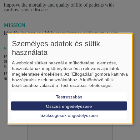
Improve the mortality and quality of life of patients with
cardiovascular diseases.
MISSION
Identify the best available procedures to achieve my vision.
Személyes adatok és sütik
SPECIFIC GOALS
használata
PROJECT 1:
Investigating the effectiveness and safety of
embolic agents in bronchial artery embolisation: a systematic
A weboldal sütiket használ a működtetése, elemzése,
review and meta-analysis.
használatának megkönnyítése és a releváns ajánlatok
PROJECT 2:
Investigating particle embolic agents in bronchial
megjelenítése érdekében. Az "Elfogadás" gombra kattintva
artery embolisation: a retrospective cohort study.
hozzájárulsz ezek használatához. A különböző sütik
beállításához válaszd a ’Testreszabás’ lehetőséget.
Testreszabás
Összes engedélyezése
Szükségesek engedélyezése