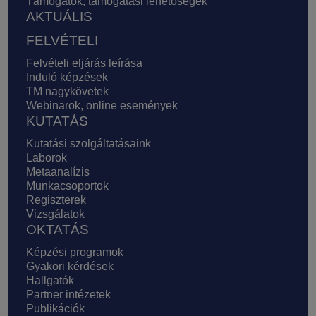
Támogatók, támogatási lehetőségek
AKTUÁLIS
FELVÉTELI
Felvételi eljárás leírása
Induló képzések
TM nagykövetek
Webinarok, online események
KUTATÁS
Kutatási szolgáltatásaink
Laborok
Metaanalízis
Munkacsoportok
Regiszterek
Vizsgálatok
OKTATÁS
Képzési programok
Gyakori kérdések
Hallgatók
Partner intézetek
Publikációk