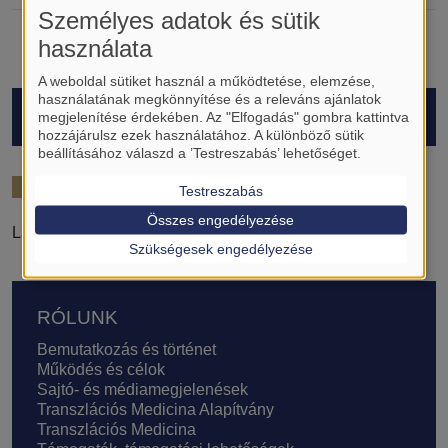
Személyes adatok és sütik
használata
A weboldal sütiket használ a működtetése, elemzése,
használatának megkönnyítése és a releváns ajánlatok
HALLGATÓK
megjelenítése érdekében. Az "Elfogadás" gombra kattintva
hozzájárulsz ezek használatához. A különböző sütik
beállításához válaszd a ’Testreszabás’ lehetőséget.
2023/24
Testreszabás
Összes engedélyezése
Laczkó Dávid
Szükségesek engedélyezése
Lábléc
RÓLUNK
Bemutatkozás és történet
Működés és célok
Sajtó- és médiamegjelenések
Transzlációs Medicina Alapítvány
Transzlációs Medicina