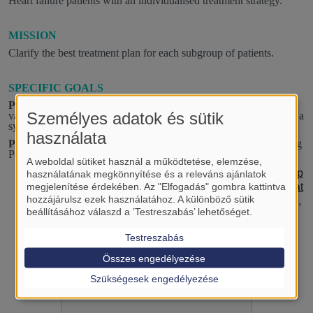
Heart failure patients with an individualised treatment strategy.
MISSION
Clarify the best treatment plan for each subgroup of patients.
SPECIFIC GOALS
PROJECT 1:
Assessing the effectiveness of transcatheter mitral
Személyes adatok és sütik
valve repair on left ventricular reverse remodeling in heart failure: a
systematic review and meta-analysis.
használata
PROJECT 2:
Epiaortic Ultrasound in Cardiac Surgery: Reducing
Perioperative Stroke Risk Through Improved Aortic Assessment
A weboldal sütiket használ a működtetése, elemzése,
Assessing the impact of transcatheter edge-to-edge rep
használatának megkönnyítése és a releváns ajánlatok
megjelenítése érdekében. Az "Elfogadás" gombra kattintva
air on reverse remodeling in secondary mitral regurgitat
hozzájárulsz ezek használatához. A különböző sütik
ion: a systematic review and meta-analysis
–
IF:
2.900,
beállításához válaszd a ’Testreszabás’ lehetőséget.
Quality:
Q1,
Journal:
Front Cardiovasc Med
Testreszabás
Összes engedélyezése
Szükségesek engedélyezése