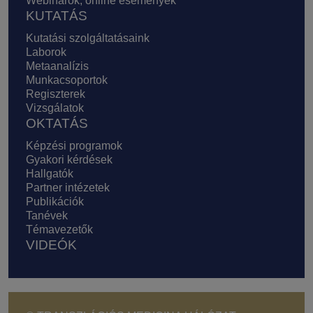
Webinarok, online események
KUTATÁS
Kutatási szolgáltatásaink
Laborok
Metaanalízis
Munkacsoportok
Regiszterek
Vizsgálatok
OKTATÁS
Képzési programok
Gyakori kérdések
Hallgatók
Partner intézetek
Publikációk
Tanévek
Témavezetők
VIDEÓK