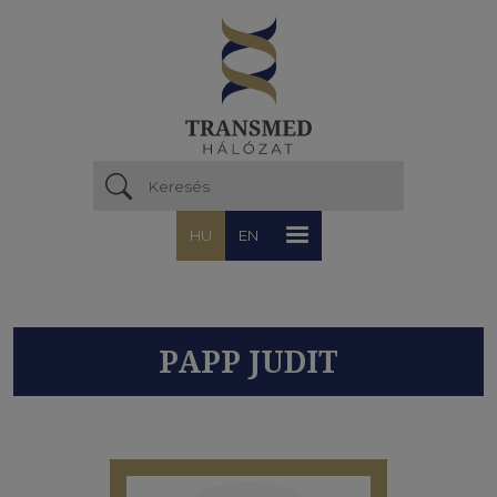
Ugrás a tartalomra
HU
EN
PAPP JUDIT