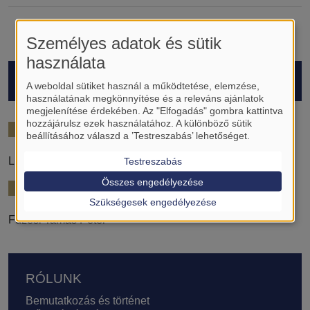
Személyes adatok és sütik
használata
HALLGATÓK
A weboldal sütiket használ a működtetése, elemzése,
használatának megkönnyítése és a releváns ajánlatok
megjelenítése érdekében. Az "Elfogadás" gombra kattintva
hozzájárulsz ezek használatához. A különböző sütik
2023/24
beállításához válaszd a ’Testreszabás’ lehetőséget.
Lichtfusz Adolf
Testreszabás
Összes engedélyezése
2024/25
Szükségesek engedélyezése
Füzesi Tamás Péter
Lábléc
RÓLUNK
Bemutatkozás és történet